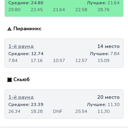
Среднее:
24.60
Лучшее:
21.64
29.80
22.45
21.64
22.58
28.76
Пираминкс
1-й раунд
14 место
Среднее:
12.74
Лучшее:
7.84
7.84
17.16
10.57
12.57
15.09
Скьюб
1-й раунд
20 место
Среднее:
23.39
Лучшее:
11.30
26.34
18.28
DNF
25.54
11.30