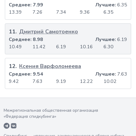
Среднее:
7.99
Лучшее:
6.35
13.39
7.26
7.34
9.36
6.35
11
.
Дмитрий Самотоенко
Среднее:
8.98
Лучшее:
6.19
10.49
11.42
6.19
10.16
6.30
12
.
Ксения Варфоломеева
Среднее:
9.54
Лучшее:
7.63
9.42
7.63
9.19
12.22
10.02
Межрегиональная общественная организация
«Федерация спидкубинга»
Спидкубинг — увлечение, заключающееся в сборке кубика