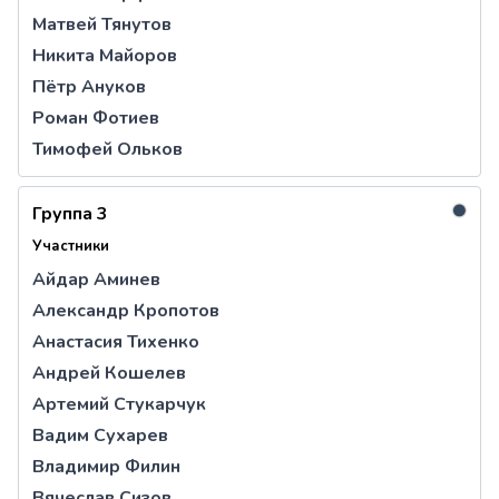
Матвей Тянутов
Никита Майоров
Пётр Ануков
Роман Фотиев
Тимофей Ольков
●
Группа 3
Участники
Айдар Аминев
Александр Кропотов
Анастасия Тихенко
Андрей Кошелев
Артемий Стукарчук
Вадим Сухарев
Владимир Филин
Вячеслав Сизов