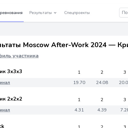
ревнования
Результаты
Спецпроекты
льтаты Moscow After-Work 2024 — Кр
иль участника
ик 3x3x3
1
2
3
инал
19.70
24.08
20.
ик 2x2x2
1
2
3
инал
4.31
4.39
7.2
ck
1
2
3