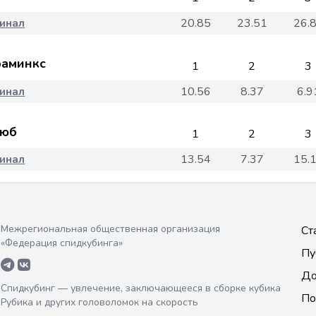
инал
20.85
23.51
26.
аминкс
1
2
3
инал
10.56
8.37
6.9
юб
1
2
3
инал
13.54
7.37
15.
Межрегиональная общественная организация
Ст
«Федерация спидкубинга»
Пу
До
Спидкубинг — увлечение, заключающееся в сборке кубика
По
Рубика и других головоломок на скорость