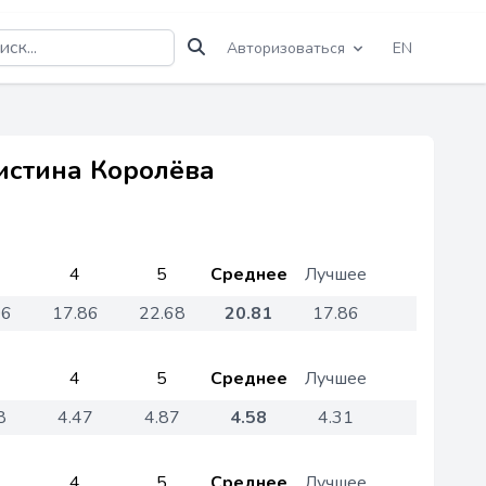
Авторизоваться
EN
истина Королёва
4
5
Среднее
Лучшее
06
17.86
22.68
20.81
17.86
4
5
Среднее
Лучшее
8
4.47
4.87
4.58
4.31
4
5
Среднее
Лучшее