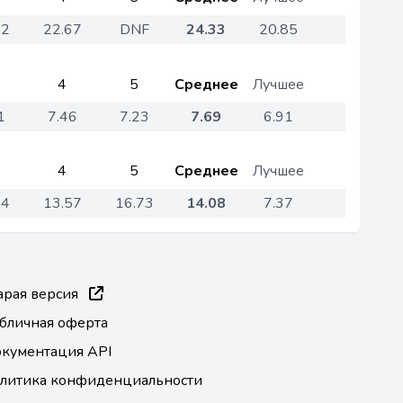
82
22.67
DNF
24.33
20.85
4
5
Среднее
Лучшее
1
7.46
7.23
7.69
6.91
4
5
Среднее
Лучшее
14
13.57
16.73
14.08
7.37
арая версия
бличная оферта
кументация API
литика конфиденциальности