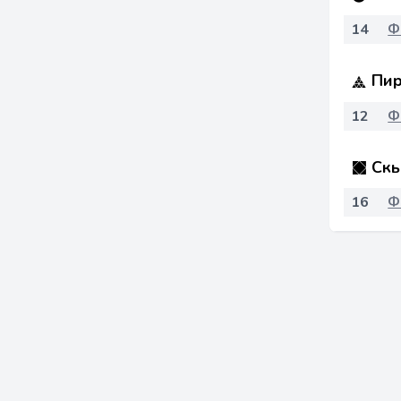
14
Ф
Пир
12
Ф
Скь
16
Ф