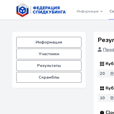
Информация
Со
Резу
Информация
Проф
Участники
Куб
Результаты
20
Ф
Скрамблы
Куб
10
Ф
Clo