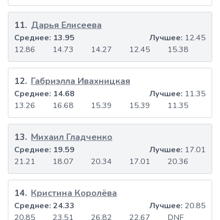
11
.
Дарья Елисеева
Среднее:
13.95
Лучшее:
12.45
12.86
14.73
14.27
12.45
15.38
12
.
Габриэлла Ивахницкая
Среднее:
14.68
Лучшее:
11.35
13.26
16.68
15.39
15.39
11.35
13
.
Михаил Гладченко
Среднее:
19.59
Лучшее:
17.01
21.21
18.07
20.34
17.01
20.36
14
.
Кристина Королёва
Среднее:
24.33
Лучшее:
20.85
20.85
23.51
26.82
22.67
DNF