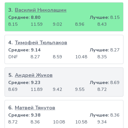
3
.
Василий Николашин
Среднее:
8.80
Лучшее:
8.15
8.15
11.59
9.02
8.96
8.43
4
.
Тимофей Тюльпаков
Среднее:
9.14
Лучшее:
8.27
DNF
8.27
8.59
10.48
8.35
5
.
Андрей Жуков
Среднее:
9.23
Лучшее:
8.69
8.69
11.89
9.42
9.55
8.72
6
.
Матвей Тянутов
Среднее:
9.38
Лучшее:
8.36
8.72
8.36
10.08
10.58
9.34