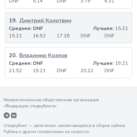
DNF
5.14
DNF
3.79
4.31
19
.
Дмитрий Колотвин
Среднее:
DNF
Лучшее:
15.21
15.21
16.92
17.18
DNF
DNF
20
.
Владимир Козлов
Среднее:
DNF
Лучшее:
19.21
21.52
19.21
DNF
20.22
DNF
Межрегиональная общественная организация
«Федерация спидкубинга»
Спидкубинг — увлечение, заключающееся в сборке кубика
Рубика и других головоломок на скорость