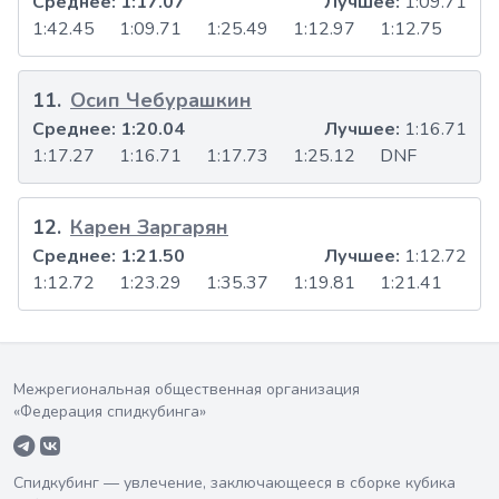
Среднее:
1:17.07
Лучшее:
1:09.71
1:42.45
1:09.71
1:25.49
1:12.97
1:12.75
11
.
Осип Чебурашкин
Среднее:
1:20.04
Лучшее:
1:16.71
1:17.27
1:16.71
1:17.73
1:25.12
DNF
12
.
Карен Заргарян
Среднее:
1:21.50
Лучшее:
1:12.72
1:12.72
1:23.29
1:35.37
1:19.81
1:21.41
Межрегиональная общественная организация
«Федерация спидкубинга»
Спидкубинг — увлечение, заключающееся в сборке кубика