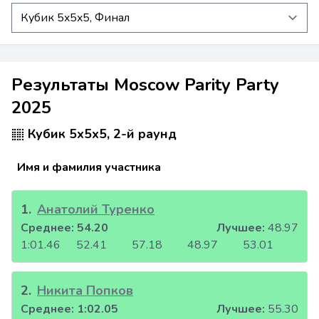
Результаты Moscow Parity Party
2025
Кубик 5x5x5, 2-й раунд
Имя и фамилия участника
1
.
Анатолий Туренко
Среднее:
54.20
Лучшее:
48.97
1:01.46
52.41
57.18
48.97
53.01
2
.
Никита Попков
Среднее:
1:02.05
Лучшее:
55.30