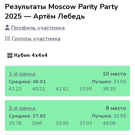
Результаты Moscow Parity Party
2025 — Артём Лебедь
Профиль участника
Группы участника
Кубик 4x4x4
1-й раунд
10 место
Среднее:
40.01
Лучшее:
33.95
42.23
40.22
41.52
33.95
38.30
2-й раунд
8 место
Среднее:
37.63
Лучшее:
32.95
35.78
DNF
32.95
37.03
40.08