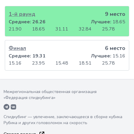
1-й раунд
9 место
Среднее:
26.26
Лучшее:
18.65
21.90
18.65
31.11
32.84
25.78
Финал
6 место
Среднее:
19.31
Лучшее:
15.16
15.16
23.95
15.48
18.51
25.78
Межрегиональная общественная организация
«Федерация спидкубинга»
Спидкубинг — увлечение, заключающееся в сборке кубика
Рубика и других головоломок на скорость