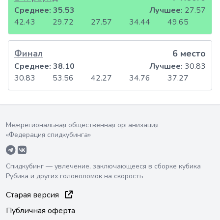
Среднее:
35.53
Лучшее:
27.57
42.43
29.72
27.57
34.44
49.65
Финал
6 место
Среднее:
38.10
Лучшее:
30.83
30.83
53.56
42.27
34.76
37.27
Межрегиональная общественная организация
«Федерация спидкубинга»
Спидкубинг — увлечение, заключающееся в сборке кубика
Рубика и других головоломок на скорость
Старая версия
Публичная оферта