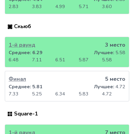
2.83
3.83
4.99
5.71
3.60
Скьюб
1-й раунд
3 место
Среднее:
6.29
Лучшее:
5.58
6.48
7.11
6.51
5.87
5.58
Финал
5 место
Среднее:
5.81
Лучшее:
4.72
7.33
5.25
6.34
5.83
4.72
Square-1
1-й раунд
7 место