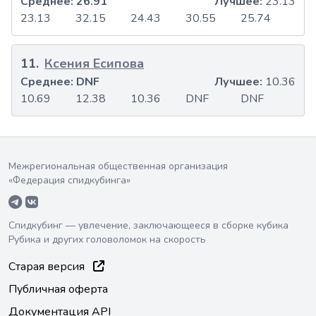
Среднее:
26.91
Лучшее:
23.13
23.13
32.15
24.43
30.55
25.74
11
.
Ксения Есипова
Среднее:
DNF
Лучшее:
10.36
10.69
12.38
10.36
DNF
DNF
Межрегиональная общественная организация
«Федерация спидкубинга»
Спидкубинг — увлечение, заключающееся в сборке кубика
Рубика и других головоломок на скорость
Старая версия
Публичная оферта
Документация API