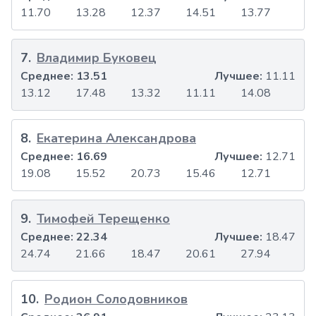
11.70
13.28
12.37
14.51
13.77
7
.
Владимир Буковец
Среднее:
13.51
Лучшее:
11.11
13.12
17.48
13.32
11.11
14.08
8
.
Екатерина Александрова
Среднее:
16.69
Лучшее:
12.71
19.08
15.52
20.73
15.46
12.71
9
.
Тимофей Терещенко
Среднее:
22.34
Лучшее:
18.47
24.74
21.66
18.47
20.61
27.94
10
.
Родион Солодовников