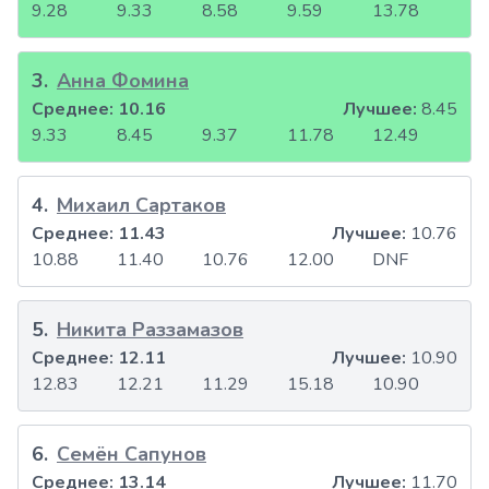
9.28
9.33
8.58
9.59
13.78
3
.
Анна Фомина
Среднее:
10.16
Лучшее:
8.45
9.33
8.45
9.37
11.78
12.49
4
.
Михаил Сартаков
Среднее:
11.43
Лучшее:
10.76
10.88
11.40
10.76
12.00
DNF
5
.
Никита Раззамазов
Среднее:
12.11
Лучшее:
10.90
12.83
12.21
11.29
15.18
10.90
6
.
Семён Сапунов
Среднее:
13.14
Лучшее:
11.70