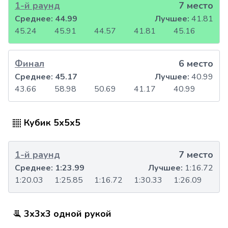
1-й раунд
7 место
Среднее:
44.99
Лучшее:
41.81
45.24
45.91
44.57
41.81
45.16
Финал
6 место
Среднее:
45.17
Лучшее:
40.99
43.66
58.98
50.69
41.17
40.99
Кубик 5x5x5
1-й раунд
7 место
Среднее:
1:23.99
Лучшее:
1:16.72
1:20.03
1:25.85
1:16.72
1:30.33
1:26.09
3x3x3 одной рукой