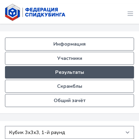
Информация
Участники
Результаты
Скрамблы
Общий зачёт