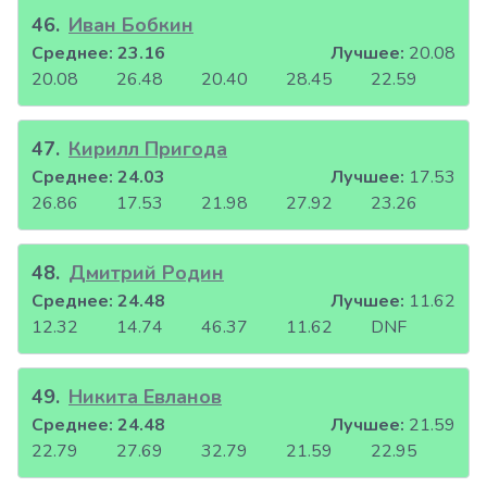
46
.
Иван Бобкин
Среднее:
23.16
Лучшее:
20.08
20.08
26.48
20.40
28.45
22.59
47
.
Кирилл Пригода
Среднее:
24.03
Лучшее:
17.53
26.86
17.53
21.98
27.92
23.26
48
.
Дмитрий Родин
Среднее:
24.48
Лучшее:
11.62
12.32
14.74
46.37
11.62
DNF
49
.
Никита Евланов
Среднее:
24.48
Лучшее:
21.59
22.79
27.69
32.79
21.59
22.95