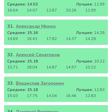
Среднее:
14.53
Лучшее:
11.99
16.64
14.07
12.87
20.26
11.99
31
.
Александр Минко
Среднее:
15.16
Лучшее:
14.28
14.69
16.41
17.82
14.37
14.28
32
.
Алексей Сенаторов
Среднее:
15.18
Лучшее:
10.22
15.71
18.04
14.87
14.97
10.22
33
.
Владислав Затолокин
Среднее:
15.18
Лучшее:
12.83
15.03
17.75
14.04
16.46
12.83
34
.
Дмитрий Резяпкин