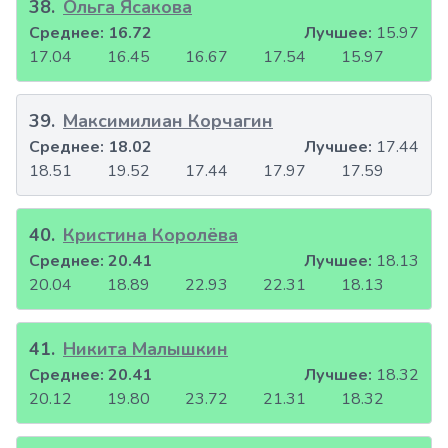
38
.
Ольга Ясакова
Среднее:
16.72
Лучшее:
15.97
17.04
16.45
16.67
17.54
15.97
39
.
Максимилиан Корчагин
Среднее:
18.02
Лучшее:
17.44
18.51
19.52
17.44
17.97
17.59
40
.
Кристина Королёва
Среднее:
20.41
Лучшее:
18.13
20.04
18.89
22.93
22.31
18.13
41
.
Никита Малышкин
Среднее:
20.41
Лучшее:
18.32
20.12
19.80
23.72
21.31
18.32