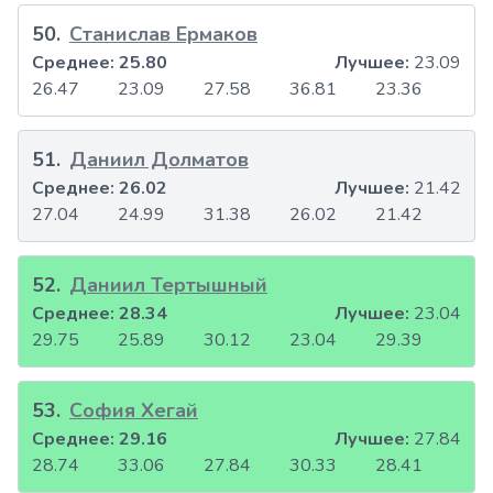
50
.
Станислав Ермаков
Среднее:
25.80
Лучшее:
23.09
26.47
23.09
27.58
36.81
23.36
51
.
Даниил Долматов
Среднее:
26.02
Лучшее:
21.42
27.04
24.99
31.38
26.02
21.42
52
.
Даниил Тертышный
Среднее:
28.34
Лучшее:
23.04
29.75
25.89
30.12
23.04
29.39
53
.
София Хегай
Среднее:
29.16
Лучшее:
27.84
28.74
33.06
27.84
30.33
28.41