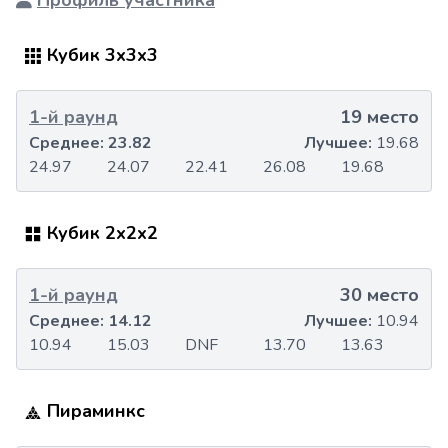
Профиль участника
Кубик 3x3x3
1-й раунд
19 место
Среднее:
23.82
Лучшее:
19.68
24.97
24.07
22.41
26.08
19.68
Кубик 2x2x2
1-й раунд
30 место
Среднее:
14.12
Лучшее:
10.94
10.94
15.03
DNF
13.70
13.63
Пираминкс