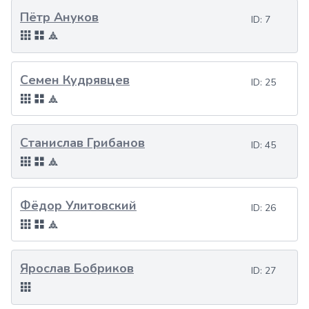
Пётр Ануков
ID:
7
Семен Кудрявцев
ID:
25
Станислав Грибанов
ID:
45
Фёдор Улитовский
ID:
26
Ярослав Бобриков
ID:
27