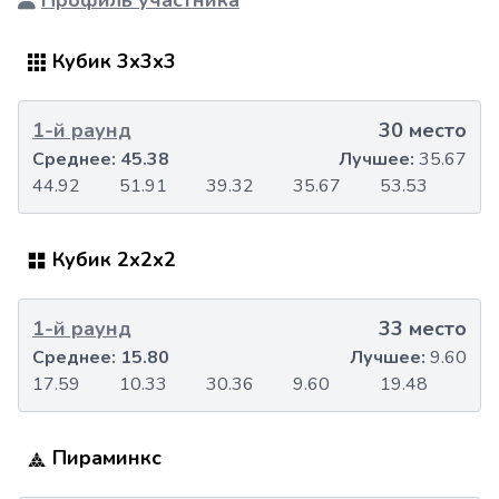
Профиль участника
Кубик 3x3x3
1-й раунд
30 место
Среднее:
45.38
Лучшее:
35.67
44.92
51.91
39.32
35.67
53.53
Кубик 2x2x2
1-й раунд
33 место
Среднее:
15.80
Лучшее:
9.60
17.59
10.33
30.36
9.60
19.48
Пираминкс