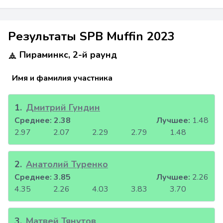
Результаты SPB Muffin 2023
Пираминкс, 2-й раунд
Имя и фамилия участника
1
.
Дмитрий Гундин
Среднее:
2.38
Лучшее:
1.48
2.97
2.07
2.29
2.79
1.48
2
.
Анатолий Туренко
Среднее:
3.85
Лучшее:
2.26
4.35
2.26
4.03
3.83
3.70
3
.
Матвей Тянутов