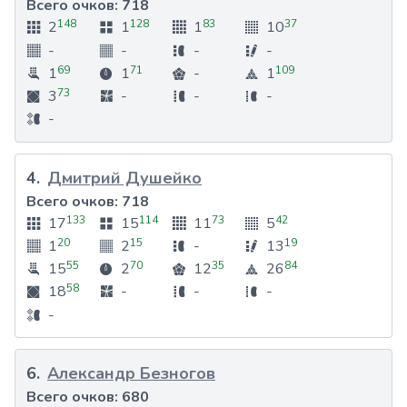
Всего очков:
718
148
128
83
37
2
1
1
10
-
-
-
-
69
71
109
1
1
-
1
73
3
-
-
-
-
4
.
Дмитрий Душейко
Всего очков:
718
133
114
73
42
17
15
11
5
20
15
19
1
2
-
13
55
70
35
84
15
2
12
26
58
18
-
-
-
-
6
.
Александр Безногов
Всего очков:
680