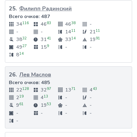
25
.
Филипп Радинский
Всего очков:
487
116
83
38
34
46
46
-
11
11
-
-
14
21
32
41
14
91
38
31
33
19
27
9
49
15
-
-
14
8
26
.
Лев Маслов
Всего очков:
485
128
97
71
43
22
32
13
4
19
13
2
4
-
-
61
53
9
19
-
-
-
-
-
-
-