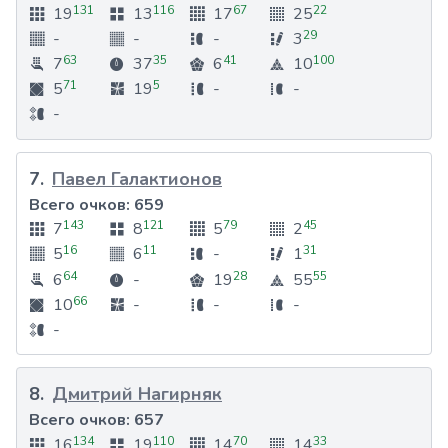
131
116
67
22
19
13
17
25
29
-
-
-
3
63
35
41
100
7
37
6
10
71
5
5
19
-
-
-
7
.
Павел Галактионов
Всего очков:
659
143
121
79
45
7
8
5
2
16
11
31
5
6
-
1
64
28
55
6
-
19
55
66
10
-
-
-
-
8
.
Дмитрий Нагирняк
Всего очков:
657
134
110
70
33
16
19
14
14