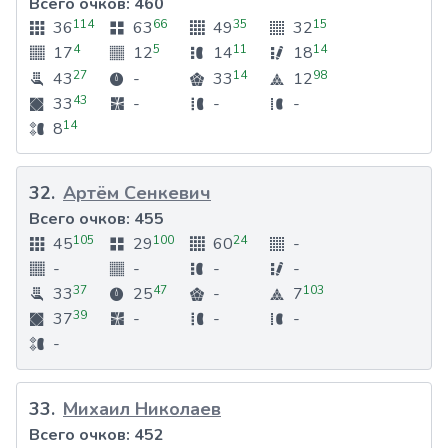
Всего очков:
460
114
66
35
15
36
63
49
32
4
5
11
14
17
12
14
18
27
14
98
43
-
33
12
43
33
-
-
-
14
8
32
.
Артём Сенкевич
Всего очков:
455
105
100
24
45
29
60
-
-
-
-
-
37
47
103
33
25
-
7
39
37
-
-
-
-
33
.
Михаил Николаев
Всего очков:
452