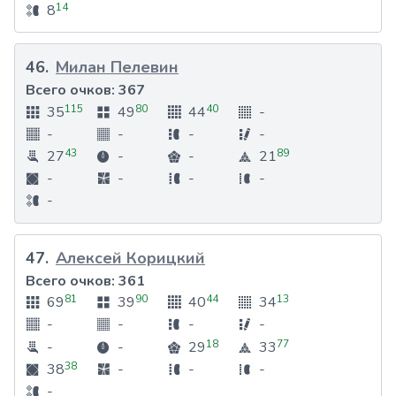
14
8
46
.
Милан Пелевин
Всего очков:
367
115
80
40
35
49
44
-
-
-
-
-
43
89
27
-
-
21
-
-
-
-
-
47
.
Алексей Корицкий
Всего очков:
361
81
90
44
13
69
39
40
34
-
-
-
-
18
77
-
-
29
33
38
38
-
-
-
-