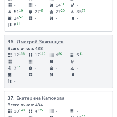
11
-
-
14
-
19
45
20
75
51
27
27
35
52
24
-
-
-
14
8
36
.
Дмитрий Звягинцев
Всего очков:
438
138
112
80
41
12
17
4
6
-
-
-
-
67
3
-
-
-
-
-
-
-
-
37
.
Екатерина Катюкова
Всего очков:
434
140
125
10
4
-
-
22