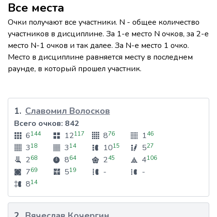
Все места
Очки получают все участники. N - общее количество
участников в дисциплине. За 1-е место N очков, за 2-е
место N-1 очков и так далее. За N-е место 1 очко.
Место в дисциплине равняется месту в последнем
раунде, в который прошел участник.
1
.
Славомил Волосков
Всего очков:
842
144
117
76
46
6
12
8
1
18
14
15
27
3
3
10
5
68
64
45
106
2
8
2
4
69
19
7
5
-
-
14
8
2
.
Вячеслав Кочергин