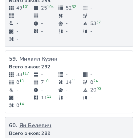
Всего очков:
294
101
104
32
49
25
52
-
-
-
-
-
57
-
-
-
53
-
-
-
-
-
59
.
Михаил Кузин
Всего очков:
292
117
33
-
-
-
13
10
11
24
8
7
14
8
90
-
-
-
20
13
-
11
-
-
14
8
60
.
Ян Белевич
Всего очков:
289