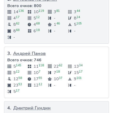
Всего очков:
800
136
119
81
44
14
10
3
3
17
12
24
4
5
-
8
62
68
46
105
8
4
1
5
68
18
8
6
-
-
-
3
.
Андрей Панов
Всего очков:
746
145
118
62
34
5
11
22
13
12
7
18
17
9
10
7
15
58
55
37
101
12
17
10
9
53
12
23
12
-
-
17
5
4
.
Дмитрий Гундин