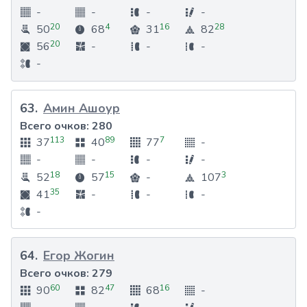
-
-
-
-
20
4
16
28
50
68
31
82
20
56
-
-
-
-
63
.
Амин Ашоур
Всего очков:
280
113
89
7
37
40
77
-
-
-
-
-
18
15
3
52
57
-
107
35
41
-
-
-
-
64
.
Егор Жогин
Всего очков:
279
60
47
16
90
82
68
-