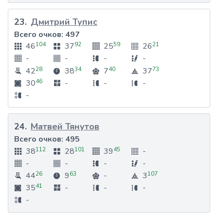
23
.
Дмитрий Тупис
Всего очков:
497
104
92
59
21
46
37
25
26
-
-
-
-
28
34
40
73
42
38
7
37
46
30
-
-
-
-
24
.
Матвей Тянутов
Всего очков:
495
112
101
45
38
28
39
-
-
-
-
-
26
63
107
44
9
-
3
41
35
-
-
-
-