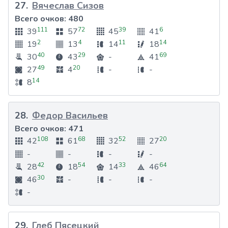
27
.
Вячеслав Сизов
Всего очков:
480
111
72
39
6
39
57
45
41
2
4
11
14
19
13
14
18
40
29
69
30
43
-
41
49
20
27
4
-
-
14
8
28
.
Федор Васильев
Всего очков:
471
108
68
52
20
42
61
32
27
-
-
-
-
42
54
33
64
28
18
14
46
30
46
-
-
-
-
29
.
Глеб Пясецкий