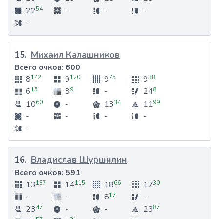
54
22
-
-
-
-
15
.
Михаил Калашников
Всего очков:
600
142
120
75
38
8
9
9
9
15
9
8
6
8
-
24
60
34
99
10
-
13
11
-
-
-
-
-
16
.
Владислав Шуршилин
Всего очков:
591
137
115
66
30
13
14
18
17
17
-
-
8
-
47
87
23
-
-
23