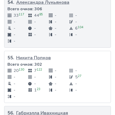
54
.
Александра Лукьянова
Всего очков:
306
117
85
33
44
-
-
-
-
-
-
104
-
-
-
6
-
-
-
-
-
55
.
Никита Попков
Всего очков:
302
130
122
20
7
-
-
27
-
-
-
5
-
-
-
-
23
-
1
-
-
-
56
.
Габриэлла Ивахницкая