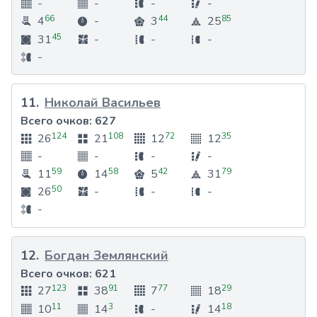
-
-
-
-
66
44
85
4
-
3
25
45
31
-
-
-
-
11
.
Николай Васильев
Всего очков:
627
124
108
72
35
26
21
12
12
-
-
-
-
59
58
42
79
11
14
5
31
50
26
-
-
-
-
12
.
Богдан Землянский
Всего очков:
621
123
91
77
29
27
38
7
18
11
3
18
10
14
-
14