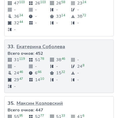
103
103
58
24
47
26
26
23
-
-
-
-
34
14
72
36
-
33
38
44
32
-
-
-
-
33
.
Екатерина Соболева
Всего очков:
452
119
78
46
31
51
38
-
8
-
-
-
24
46
66
32
24
6
15
-
47
10
29
14
-
-
-
35
.
Максим Козловский
Всего очков:
447
95
77
33
6
55
52
51
41