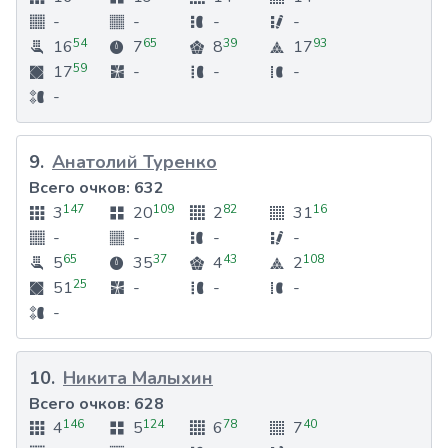
-
-
-
-
54
65
39
93
16
7
8
17
59
17
-
-
-
-
9
.
Анатолий Туренко
Всего очков:
632
147
109
82
16
3
20
2
31
-
-
-
-
65
37
43
108
5
35
4
2
25
51
-
-
-
-
10
.
Никита Малыхин
Всего очков:
628
146
124
78
40
4
5
6
7