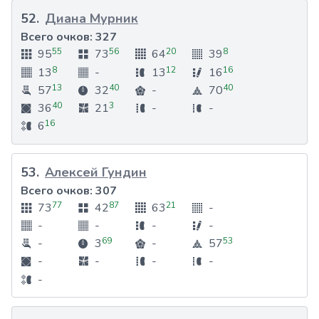
52
.
Диана Мурник
Всего очков:
327
55
56
20
8
95
73
64
39
8
12
16
13
-
13
16
13
40
40
57
32
-
70
40
3
36
21
-
-
16
6
53
.
Алексей Гундин
Всего очков:
307
77
87
21
73
42
63
-
-
-
-
-
69
53
-
3
-
57
-
-
-
-
-