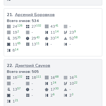
21
.
Арсений Боровков
Всего очков:
534
126
102
41
24
27
43
-
2
14
9
19
-
11
23
35
43
14
58
35
29
33
52
65
11
11
13
-
-
14
8
22
.
Дмитрий Сауков
Всего очков:
505
132
111
68
31
18
18
16
16
24
22
-
-
1
10
57
30
13
-
17
-
6
3
-
-
2
2
21
1