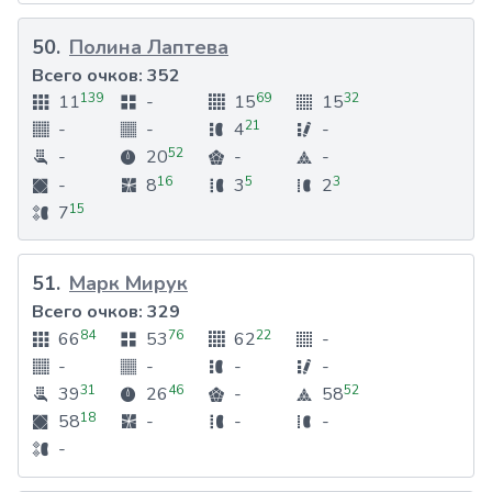
50
.
Полина Лаптева
Всего очков:
352
139
69
32
11
-
15
15
21
-
-
4
-
52
-
20
-
-
16
5
3
-
8
3
2
15
7
51
.
Марк Мирук
Всего очков:
329
84
76
22
66
53
62
-
-
-
-
-
31
46
52
39
26
-
58
18
58
-
-
-
-