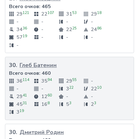
Всего очков:
465
121
107
53
18
29
22
31
29
-
-
-
-
36
25
86
34
-
22
24
19
57
-
-
-
-
30
.
Глеб Батенин
Всего очков:
460
114
94
55
36
35
29
-
22
10
-
-
3
22
41
60
29
12
-
-
31
8
3
3
45
16
5
2
19
3
30
.
Дмитрий Родин