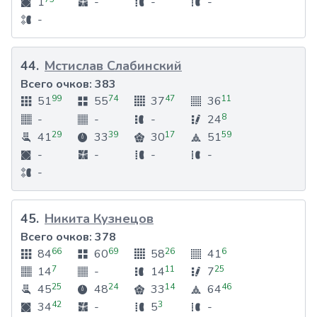
1
-
-
-
-
44
.
Мстислав Слабинский
Всего очков:
383
99
74
47
11
51
55
37
36
8
-
-
-
24
29
39
17
59
41
33
30
51
-
-
-
-
-
45
.
Никита Кузнецов
Всего очков:
378
66
69
26
6
84
60
58
41
7
11
25
14
-
14
7
25
24
14
46
45
48
33
64
42
3
34
-
5
-