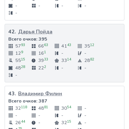
-
-
-
-
-
42
.
Дарья Пойда
Всего очков:
395
93
63
43
12
57
66
41
35
9
1
12
16
-
-
15
33
14
82
55
39
33
28
28
2
48
22
-
-
-
43
.
Владимир Филин
Всего очков:
387
118
81
54
32
48
30
-
-
-
-
-
44
15
26
-
32
-
75