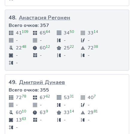
48
.
Анастасия Регонен
Всего очков:
357
109
64
50
14
41
65
34
33
-
-
-
-
48
12
22
38
22
60
25
72
-
-
-
-
-
49
.
Дмитрий Дунаев
Всего очков:
355
78
62
31
7
72
67
53
40
-
-
-
-
10
9
14
81
60
63
33
29
63
13
-
-
-
-