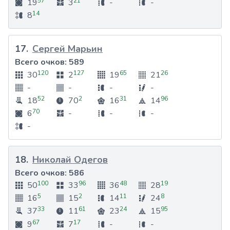
57
21
19
3
-
-
14
8
17
.
Сергей Марьин
Всего очков:
589
120
127
65
26
30
2
19
21
-
-
-
-
52
2
31
96
18
70
16
14
70
6
-
-
-
-
18
.
Николай Одегов
Всего очков:
586
100
96
48
19
50
33
36
28
5
2
11
8
16
15
14
24
33
61
24
95
37
11
23
15
67
17
9
7
-
-