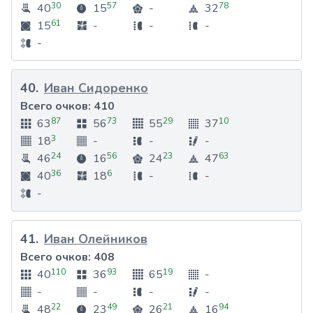
30
57
78
40
15
-
32
61
15
-
-
-
-
40
.
Иван Сидоренко
Всего очков:
410
87
73
29
10
63
56
55
37
3
18
-
-
-
24
56
23
63
46
16
24
47
36
6
40
18
-
-
-
41
.
Иван Олейников
Всего очков:
408
110
93
19
40
36
65
-
-
-
-
-
22
49
21
94
48
23
26
16