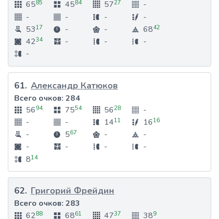
85
84
27
65
45
57
-
-
-
-
-
17
42
53
-
-
68
34
42
-
-
-
-
61
.
Александр Катюков
Всего очков:
284
94
54
28
56
75
56
-
11
16
-
-
14
16
67
-
5
-
-
-
-
-
-
14
8
62
.
Григорий Фрейдин
Всего очков:
283
88
61
37
9
62
68
47
38