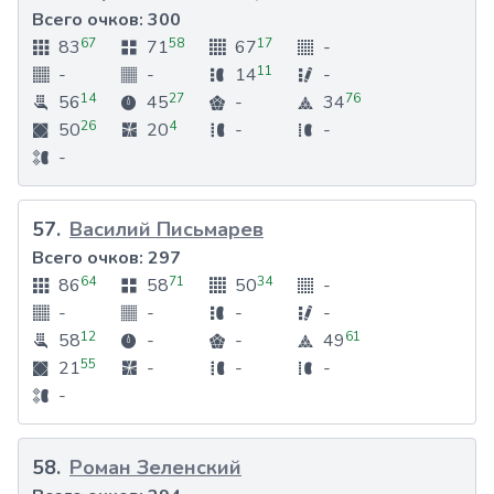
Всего очков:
300
67
58
17
83
71
67
-
11
-
-
14
-
14
27
76
56
45
-
34
26
4
50
20
-
-
-
57
.
Василий Письмарев
Всего очков:
297
64
71
34
86
58
50
-
-
-
-
-
12
61
58
-
-
49
55
21
-
-
-
-
58
.
Роман Зеленский