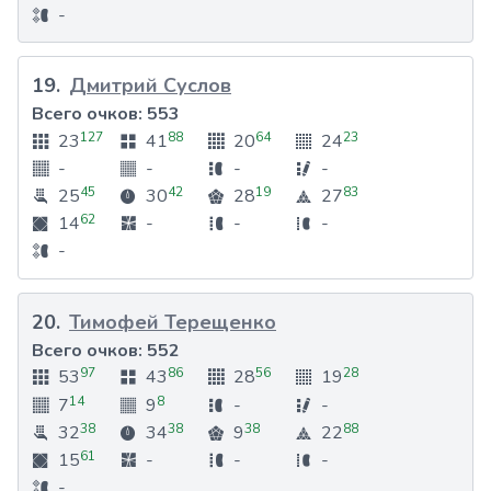
-
19
.
Дмитрий Суслов
Всего очков:
553
127
88
64
23
23
41
20
24
-
-
-
-
45
42
19
83
25
30
28
27
62
14
-
-
-
-
20
.
Тимофей Терещенко
Всего очков:
552
97
86
56
28
53
43
28
19
14
8
7
9
-
-
38
38
38
88
32
34
9
22
61
15
-
-
-
-