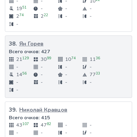
-
-
-
10
51
19
-
-
-
74
22
2
2
-
-
-
38
.
Ян Горев
Всего очков:
427
129
99
74
36
21
30
10
11
-
-
-
-
56
33
14
-
-
77
-
-
-
-
-
39
.
Николай Кравцов
Всего очков:
415
107
82
43
47
-
-
-
-
-
-