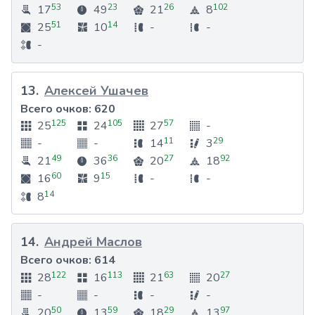
53
23
26
102
17
49
21
8
51
14
25
10
-
-
-
13
.
Алексей Ушачев
Всего очков:
620
125
105
57
25
24
27
-
11
29
-
-
14
3
49
36
27
92
21
36
20
18
60
15
16
9
-
-
14
8
14
.
Андрей Маслов
Всего очков:
614
122
113
63
27
28
16
21
20
-
-
-
-
50
59
29
97
20
13
18
13