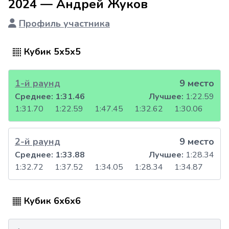
2024 — Андрей Жуков
Профиль участника
Кубик 5x5x5
1-й раунд
9 место
Среднее:
1:31.46
Лучшее:
1:22.59
1:31.70
1:22.59
1:47.45
1:32.62
1:30.06
2-й раунд
9 место
Среднее:
1:33.88
Лучшее:
1:28.34
1:32.72
1:37.52
1:34.05
1:28.34
1:34.87
Кубик 6x6x6