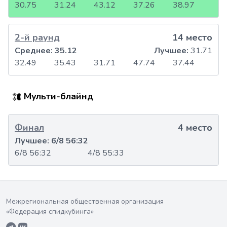
30.75
31.24
43.12
37.26
38.97
2-й раунд
14 место
Среднее:
35.12
Лучшее:
31.71
32.49
35.43
31.71
47.74
37.44
Мульти-блайнд
Финал
4 место
Лучшее:
6/8 56:32
6/8 56:32
4/8 55:33
Межрегиональная общественная организация
«Федерация спидкубинга»