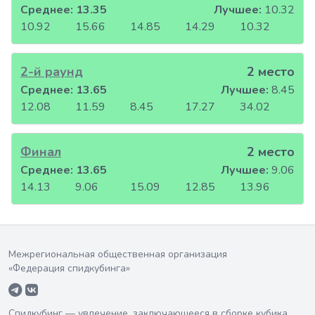
Среднее:
13.35
Лучшее:
10.32
10.92
15.66
14.85
14.29
10.32
2-й раунд
2 место
Среднее:
13.65
Лучшее:
8.45
12.08
11.59
8.45
17.27
34.02
Финал
2 место
Среднее:
13.65
Лучшее:
9.06
14.13
9.06
15.09
12.85
13.96
Межрегиональная общественная организация
«Федерация спидкубинга»
Спидкубинг — увлечение, заключающееся в сборке кубика