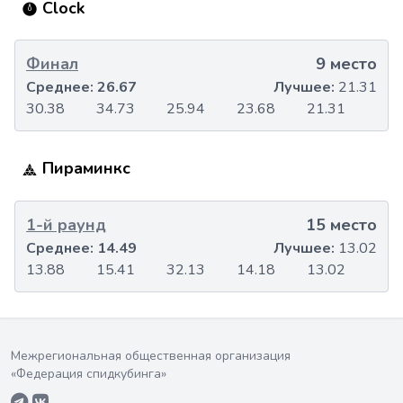
Clock
Финал
9 место
Среднее:
26.67
Лучшее:
21.31
30.38
34.73
25.94
23.68
21.31
Пираминкс
1-й раунд
15 место
Среднее:
14.49
Лучшее:
13.02
13.88
15.41
32.13
14.18
13.02
Межрегиональная общественная организация
«Федерация спидкубинга»