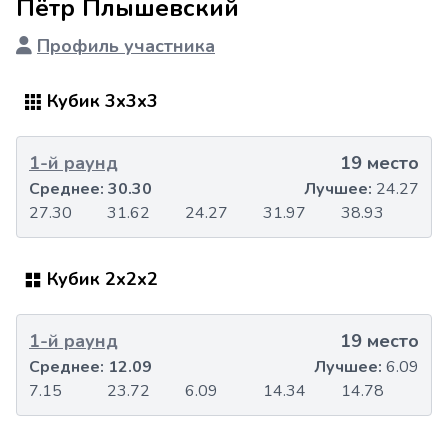
Пётр Плышевский
Профиль участника
Кубик 3x3x3
1-й раунд
19 место
Среднее:
30.30
Лучшее:
24.27
27.30
31.62
24.27
31.97
38.93
Кубик 2x2x2
1-й раунд
19 место
Среднее:
12.09
Лучшее:
6.09
7.15
23.72
6.09
14.34
14.78