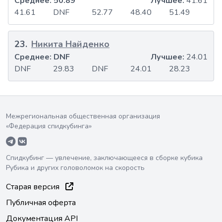
Среднее:
50.89
Лучшее:
41.61
41.61
DNF
52.77
48.40
51.49
23
.
Никита Найденко
Среднее:
DNF
Лучшее:
24.01
DNF
29.83
DNF
24.01
28.23
Межрегиональная общественная организация
«Федерация спидкубинга»
Спидкубинг — увлечение, заключающееся в сборке кубика
Рубика и других головоломок на скорость
Старая версия
Публичная оферта
Документация API