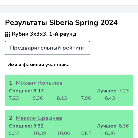
Результаты Siberia Spring 2024
Кубик 3x3x3, 1-й раунд
Предварительный рейтинг
Имя и фамилия участника
1
.
Михаил Копылов
Среднее:
8.17
Лучшее:
7.23
7.23
9.36
8.13
7.96
8.43
2
.
Максим Бреднев
Среднее:
9.92
Лучшее:
8.36
9.32
10.39
10.06
DNF
8.36