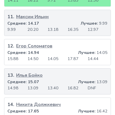
14.11
16.22
9.72
13.83
12.30
11
.
Максим Ильин
Среднее:
14.17
Лучшее:
9.99
9.99
20.20
13.18
16.35
12.97
12
.
Егор Соломатов
Среднее:
14.94
Лучшее:
14.05
15.88
14.50
14.05
17.87
14.44
13
.
Илья Бойко
Среднее:
15.07
Лучшее:
13.09
14.98
13.09
13.40
16.82
DNF
14
.
Никита Должкевич
Среднее:
17.65
Лучшее:
16.42