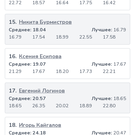
22.72
18.57
16.64
17.75
16.42
15
.
Никита Бурмистров
Среднее:
18.04
Лучшее:
16.79
16.79
17.54
18.99
22.55
17.58
16
.
Ксения Есипова
Среднее:
19.07
Лучшее:
17.67
21.29
17.67
18.20
17.73
22.21
17
.
Евгений Логинов
Среднее:
20.57
Лучшее:
18.65
18.65
26.35
20.02
18.89
22.80
18
.
Игорь Кайгалов
Среднее:
24.18
Лучшее:
20.47