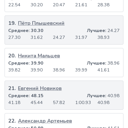
22.54
30.20
20.47
21.61
28.38
19
.
Пётр Плышевский
Среднее:
30.30
Лучшее:
24.27
27.30
31.62
24.27
31.97
38.93
20
.
Никита Мальцев
Среднее:
39.90
Лучшее:
38.96
39.82
39.90
38.96
39.99
41.61
21
.
Евгений Новиков
Среднее:
48.15
Лучшее:
40.98
41.18
45.44
57.82
1:00.93
40.98
22
.
Александр Артемьев