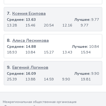
7
.
Ксения Есипова
Среднее:
13.63
Лучшее:
9.77
13.28
15.46
20.54
12.16
9.77
8
.
Алиса Лесникова
Среднее:
14.88
Лучшее:
10.84
18.93
10.84
15.27
13.43
15.94
9
.
Евгений Логинов
Среднее:
16.09
Лучшее:
9.90
25.39
13.88
14.59
9.90
19.81
Межрегиональная общественная организация