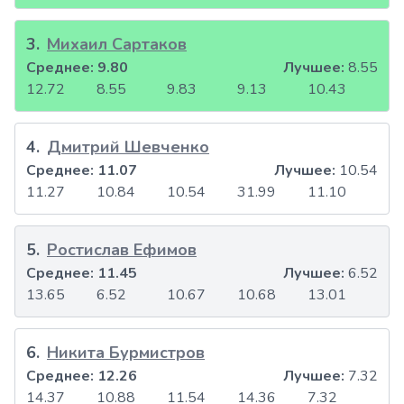
3
.
Михаил Сартаков
Среднее:
9.80
Лучшее:
8.55
12.72
8.55
9.83
9.13
10.43
4
.
Дмитрий Шевченко
Среднее:
11.07
Лучшее:
10.54
11.27
10.84
10.54
31.99
11.10
5
.
Ростислав Ефимов
Среднее:
11.45
Лучшее:
6.52
13.65
6.52
10.67
10.68
13.01
6
.
Никита Бурмистров
Среднее:
12.26
Лучшее:
7.32
14.37
10.88
11.54
14.36
7.32