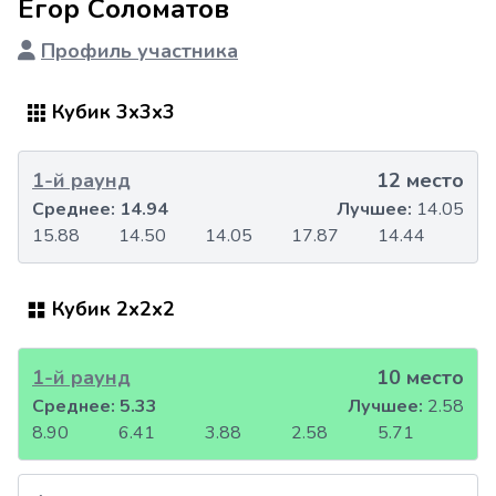
Егор Соломатов
Профиль участника
Кубик 3x3x3
1-й раунд
12 место
Среднее:
14.94
Лучшее:
14.05
15.88
14.50
14.05
17.87
14.44
Кубик 2x2x2
1-й раунд
10 место
Среднее:
5.33
Лучшее:
2.58
8.90
6.41
3.88
2.58
5.71