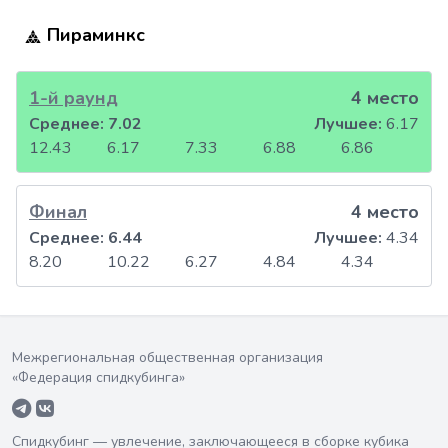
Пираминкс
1-й раунд
4 место
Среднее:
7.02
Лучшее:
6.17
12.43
6.17
7.33
6.88
6.86
Финал
4 место
Среднее:
6.44
Лучшее:
4.34
8.20
10.22
6.27
4.84
4.34
Межрегиональная общественная организация
«Федерация спидкубинга»
Спидкубинг — увлечение, заключающееся в сборке кубика