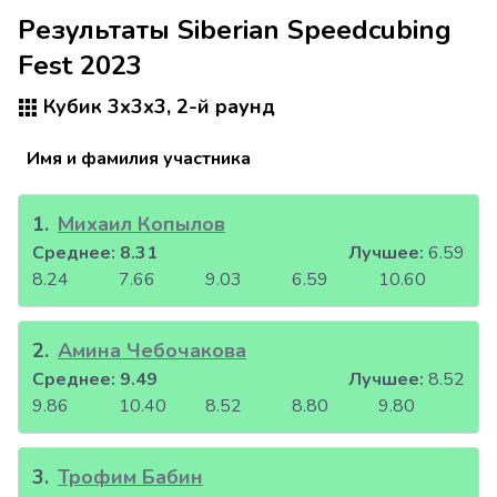
Результаты Siberian Speedcubing
Fest 2023
Кубик 3x3x3, 2-й раунд
Имя и фамилия участника
1
.
Михаил Копылов
Среднее:
8.31
Лучшее:
6.59
8.24
7.66
9.03
6.59
10.60
2
.
Амина Чебочакова
Среднее:
9.49
Лучшее:
8.52
9.86
10.40
8.52
8.80
9.80
3
.
Трофим Бабин