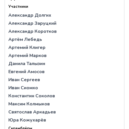
Участники
Александр Долгих
Александр Заруцкий
Александр Коротков
Артём Лебедь
Артемий Клигер
Артемий Марков
Данила Талызин
Евгений Амосов
Иван Сергеев
Иван Сиомко
Константин Соколов
Максим Колмыков
Святослав Аркадьев
Юра Кожухарёв
Скрамблёры