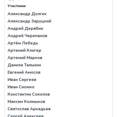
Участники
Александр Долгих
Александр Заруцкий
Андрей Дерябин
Андрей Черепанов
Артём Лебедь
Артемий Клигер
Артемий Марков
Данила Талызин
Евгений Амосов
Иван Сергеев
Иван Сиомко
Константин Соколов
Максим Колмыков
Святослав Аркадьев
Сергей Алексеев