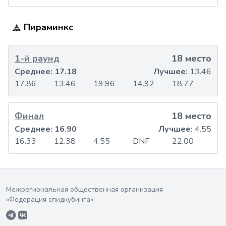
Пираминкс
1-й раунд
18 место
Среднее:
17.18
Лучшее:
13.46
17.86
13.46
19.96
14.92
18.77
Финал
18 место
Среднее:
16.90
Лучшее:
4.55
16.33
12.38
4.55
DNF
22.00
Межрегиональная общественная организация
«Федерация спидкубинга»