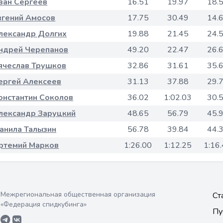
ван Сергеев
16.51
19.97
18.
вгений Амосов
17.75
30.49
14.
лександр Долгих
19.88
21.45
24.
ндрей Черепанов
49.20
22.47
26.
ячеслав Трушков
32.86
31.61
35.
ергей Алексеев
31.13
37.88
29.
онстантин Соколов
36.02
1:02.03
30.
лександр Заруцкий
48.65
56.79
45.
анила Талызин
56.78
39.84
44.
ртемий Марков
1:26.00
1:12.25
1:16
Межрегиональная общественная организация
Ст
«Федерация спидкубинга»
Пу