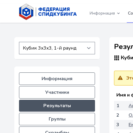
Информация
Со
Резу
Куби
Эт
Информация
Участники
Имя и 
Результаты
1
А
2
О
Группы
3
Е
Скрамблы