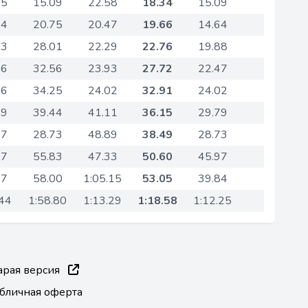
55
15.09
22.58
18.34
15.09
64
20.75
20.47
19.66
14.64
53
28.01
22.29
22.76
19.88
66
32.56
23.93
27.72
22.47
66
34.25
24.02
32.91
24.02
79
39.44
41.11
36.15
29.79
57
28.73
48.89
38.49
28.73
97
55.83
47.33
50.60
45.97
37
58.00
1:05.15
53.05
39.84
.44
1:58.80
1:13.29
1:18.58
1:12.25
арая версия
бличная оферта