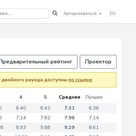
Авторизоваться
EN
Предварительный рейтинг
Проектор
ы двойного раунда доступны
по ссылке
4
5
Среднее
Лучшее
0
6.40
8.43
7.31
6.36
8
7.14
7.82
7.96
7.14
68
8.93
9.88
9.29
8.61