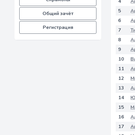
4
А
5
А
Общий зачёт
6
А
Регистрация
7
Т
8
А
9
А
10
В
11
А
12
М
13
А
14
Ю
15
М
16
А
17
А