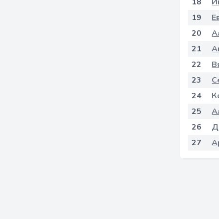
18
И
19
Е
20
А
21
А
22
В
23
С
24
К
25
А
26
Д
27
А