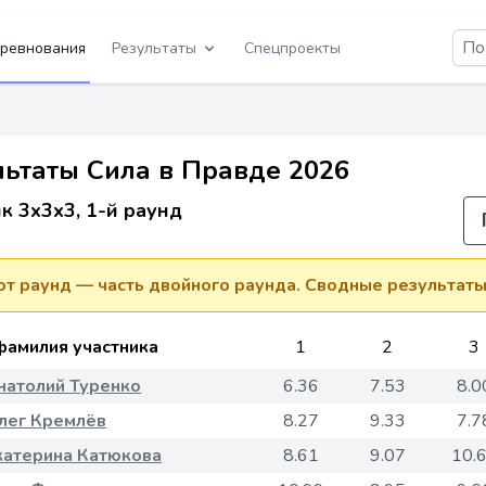
ревнования
Результаты
Спецпроекты
льтаты Сила в Правде 2026
к 3x3x3, 1-й раунд
от раунд — часть двойного раунда. Сводные результат
фамилия участника
1
2
3
натолий Туренко
6.36
7.53
8.0
лег Кремлёв
8.27
9.33
7.7
катерина Катюкова
8.61
9.07
10.