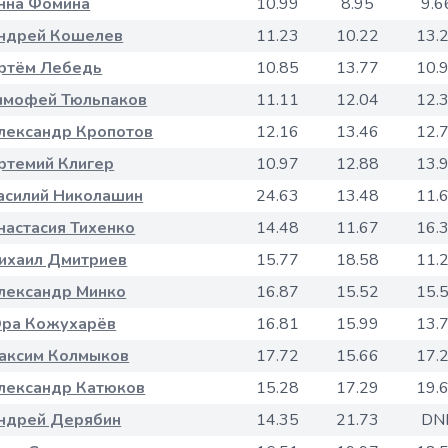
нна Фомина
10.99
8.95
9.6
ндрей Кошелев
11.23
10.22
13.
ртём Лебедь
10.85
13.77
10.
имофей Тюльпаков
11.11
12.04
12.
лександр Кропотов
12.16
13.46
12.
ртемий Клигер
10.97
12.88
13.
асилий Николашин
24.63
13.48
11.
настасия Тихенко
14.48
11.67
16.
ихаил Дмитриев
15.77
18.58
11.
лександр Минко
16.87
15.52
15.
ра Кожухарёв
16.81
15.99
13.
аксим Колмыков
17.72
15.66
17.
лександр Катюков
15.28
17.29
19.
ндрей Дерябин
14.35
21.73
DN