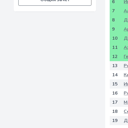
6
И
7
А
8
Д
9
А
10
Д
11
А
12
Г
13
Р
14
К
15
И
16
Р
17
М
18
С
19
Д