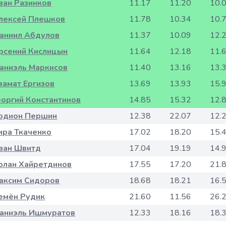
ван Разинков
11.17
11.20
10.
лексей Плешков
11.78
10.34
10.
аниил Абдулов
11.37
10.09
12.
рсений Кислицын
11.64
12.18
11.
аниэль Маркисов
11.40
13.16
13.
замат Ергизов
13.69
13.93
15.
еоргий Константинов
14.85
15.32
12.
одион Першин
12.38
22.07
12.
ира Ткаченко
17.02
18.20
15.
ван Швитд
17.04
19.19
14.
олан Хайретдинов
17.55
17.20
21.
аксим Сидоров
18.68
18.21
16.
емён Рудик
21.60
11.56
26.
аниэль Ишмуратов
12.33
18.16
18.