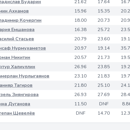
ладислав Бударин
21.62
17.64
16.
мин Ахкамов
15.96
15.35
20.
ладимир Кочергин
18.00
20.73
20.
ария Емшанова
16.38
25.72
23.
асилий Стасьев
20.79
23.60
19.
нсаф Нурмухаметов
20.97
19.14
35.
оман Никитин
20.57
21.73
19.
ртур Халиуллин
26.96
23.85
19.
амерлан Нурлыгаянов
23.10
21.83
19.
анияр Тагиров
21.80
25.10
24.
узель Зиянгирова
26.93
27.69
28.
нна Дуганова
11.50
DNF
8.8
тепан Щевелёв
DNF
14.70
12.