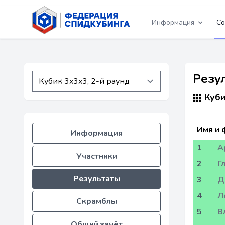
Информация
Со
Резул
Куби
Имя и 
Информация
1
А
Участники
2
Г
Результаты
3
Д
4
Л
Скрамблы
5
В
Общий зачёт