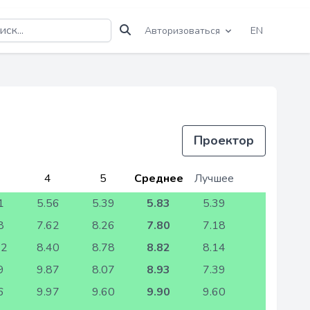
Авторизоваться
EN
Проектор
4
5
Среднее
Лучшее
1
5.56
5.39
5.83
5.39
8
7.62
8.26
7.80
7.18
62
8.40
8.78
8.82
8.14
9
9.87
8.07
8.93
7.39
6
9.97
9.60
9.90
9.60