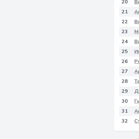
20
В
21
А
22
В
23
М
24
В
25
И
26
Р
27
А
28
Т
29
Д
30
Г
31
А
32
С