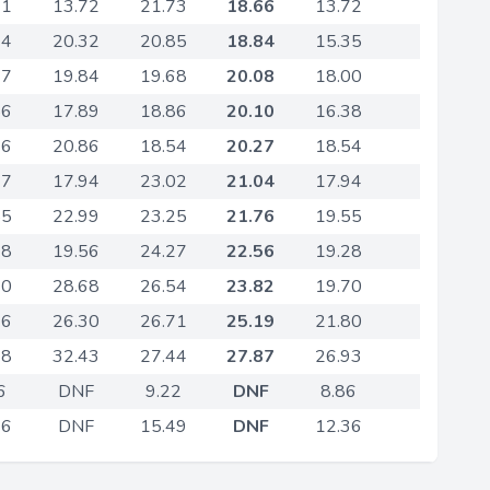
71
13.72
21.73
18.66
13.72
24
20.32
20.85
18.84
15.35
97
19.84
19.68
20.08
18.00
56
17.89
18.86
20.10
16.38
16
20.86
18.54
20.27
18.54
77
17.94
23.02
21.04
17.94
55
22.99
23.25
21.76
19.55
28
19.56
24.27
22.56
19.28
70
28.68
26.54
23.82
19.70
16
26.30
26.71
25.19
21.80
48
32.43
27.44
27.87
26.93
6
DNF
9.22
DNF
8.86
36
DNF
15.49
DNF
12.36