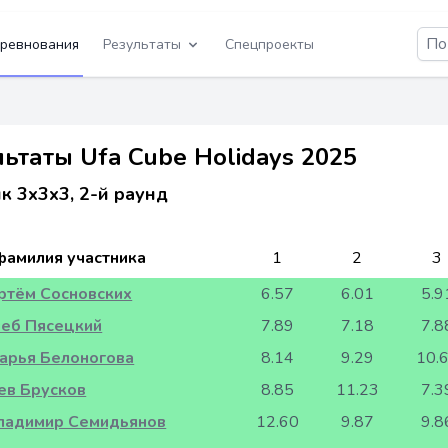
ревнования
Результаты
Спецпроекты
ьтаты Ufa Cube Holidays 2025
к 3x3x3, 2-й раунд
фамилия участника
1
2
3
ртём Сосновских
6.57
6.01
5.9
леб Пясецкий
7.89
7.18
7.8
арья Белоногова
8.14
9.29
10.
ев Брусков
8.85
11.23
7.3
ладимир Семидьянов
12.60
9.87
9.8