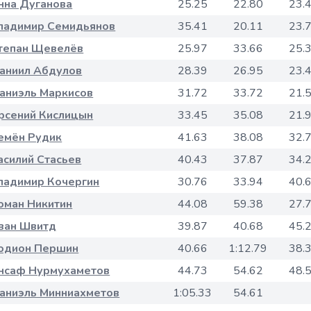
нна Дуганова
25.25
22.80
23.
ладимир Семидьянов
35.41
20.11
23.
тепан Щевелёв
25.97
33.66
25.
аниил Абдулов
28.39
26.95
23.
аниэль Маркисов
31.72
33.72
21.
рсений Кислицын
33.45
35.08
21.
емён Рудик
41.63
38.08
32.
асилий Стасьев
40.43
37.87
34.
ладимир Кочергин
30.76
33.94
40.
оман Никитин
44.08
59.38
27.
ван Швитд
39.87
40.68
45.
одион Першин
40.66
1:12.79
38.
нсаф Нурмухаметов
44.73
54.62
48.
аниэль Минниахметов
1:05.33
54.61