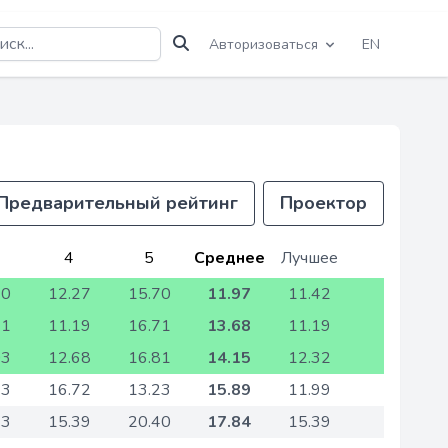
Авторизоваться
EN
Предварительный рейтинг
Проектор
4
5
Среднее
Лучшее
20
12.27
15.70
11.97
11.42
31
11.19
16.71
13.68
11.19
03
12.68
16.81
14.15
12.32
73
16.72
13.23
15.89
11.99
73
15.39
20.40
17.84
15.39