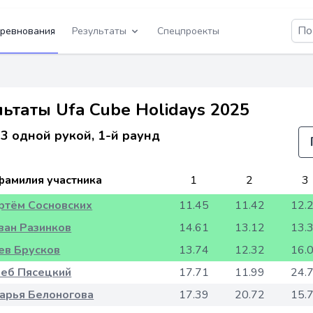
ревнования
Результаты
Спецпроекты
ьтаты Ufa Cube Holidays 2025
3 одной рукой, 1-й раунд
фамилия участника
1
2
3
ртём Сосновских
11.45
11.42
12.
ван Разинков
14.61
13.12
13.
ев Брусков
13.74
12.32
16.
леб Пясецкий
17.71
11.99
24.
арья Белоногова
17.39
20.72
15.