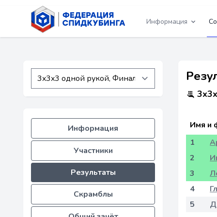
Информация
Со
Резул
3x3x
Имя и 
Информация
1
А
Участники
2
И
Результаты
3
Л
4
Г
Скрамблы
5
Д
Общий зачёт