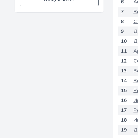
6
А
7
В
8
С
9
Д
10
Д
11
А
12
С
13
В
14
В
15
Р
16
И
17
Р
18
И
19
Д