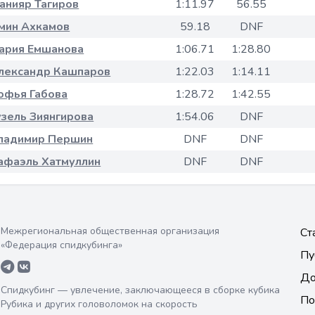
анияр Тагиров
1:11.97
56.55
мин Ахкамов
59.18
DNF
ария Емшанова
1:06.71
1:28.80
лександр Кашпаров
1:22.03
1:14.11
офья Габова
1:28.72
1:42.55
узель Зиянгирова
1:54.06
DNF
ладимир Першин
DNF
DNF
афаэль Хатмуллин
DNF
DNF
Межрегиональная общественная организация
Ст
«Федерация спидкубинга»
Пу
До
Спидкубинг — увлечение, заключающееся в сборке кубика
По
Рубика и других головоломок на скорость