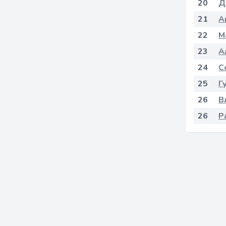
20
Д
21
А
22
М
23
А
24
С
25
Г
26
В
26
Р