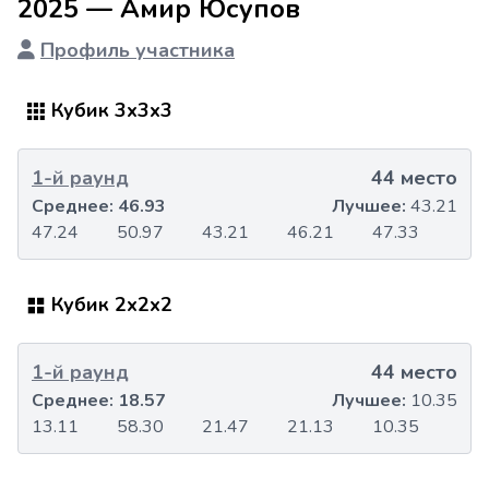
2025 — Амир Юсупов
Профиль участника
Кубик 3x3x3
1-й раунд
44 место
Среднее:
46.93
Лучшее:
43.21
47.24
50.97
43.21
46.21
47.33
Кубик 2x2x2
1-й раунд
44 место
Среднее:
18.57
Лучшее:
10.35
13.11
58.30
21.47
21.13
10.35