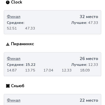
Clock
Финал
32 место
Среднее:
Лучшее:
47.33
52.51
47.33
Пираминкс
Финал
26 место
Среднее:
15.22
Лучшее:
12.33
14.87
13.75
17.04
12.33
18.09
Скьюб
Финал
22 место