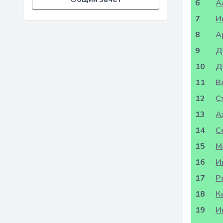
6
А
7
И
8
А
9
Д
10
Д
11
В
12
С
13
А
14
С
15
М
16
И
17
Р
18
К
19
И