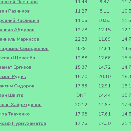
лексей Плешков
11.49
9.97
11.
ван Разинков
11.27
8.11
10.
рсений Кислицын
11.06
10.53
11.
аниил Абдулов
12.78
12.15
12.
аниэль Маркисов
22.83
11.69
14.
ладимир Семидьянов
8.79
14.61
14.
тепан Щевелёв
12.88
12.66
15.
замат Ергизов
15.37
14.72
14.
емён Рудик
15.70
20.10
15.
аксим Сидоров
17.33
12.91
15.
ван Швитд
DNF
14.44
15.
олан Хайретдинов
20.12
14.97
17.
ира Ткаченко
17.68
17.61
14.
нсаф Нурмухаметов
17.76
17.30
21.