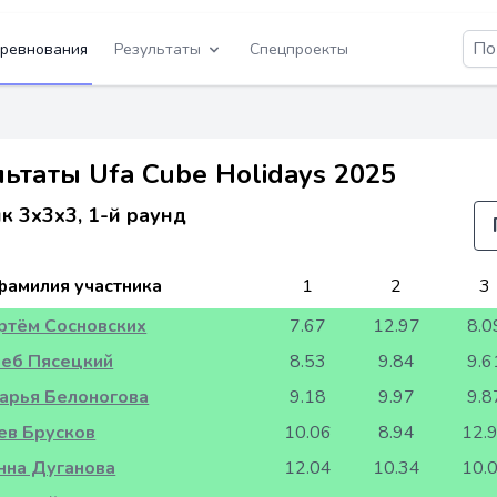
ревнования
Результаты
Спецпроекты
ьтаты Ufa Cube Holidays 2025
к 3x3x3, 1-й раунд
фамилия участника
1
2
3
ртём Сосновских
7.67
12.97
8.0
леб Пясецкий
8.53
9.84
9.6
арья Белоногова
9.18
9.97
9.8
ев Брусков
10.06
8.94
12.
нна Дуганова
12.04
10.34
10.