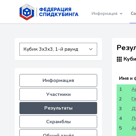
Информация
Со
Резул
Куби
Имя и 
Информация
1
А
Участники
2
Г
Результаты
3
Д
4
Л
Скрамблы
5
А
Общий зачёт