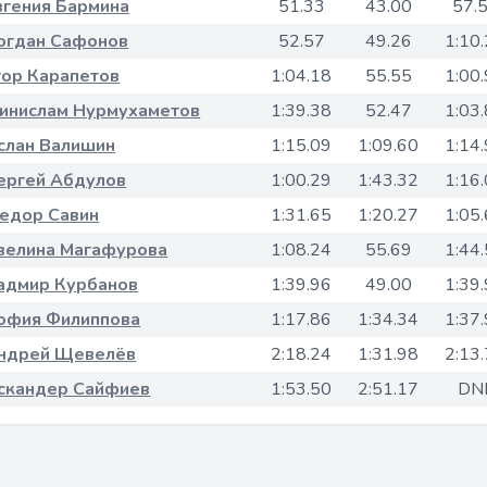
вгения Бармина
51.33
43.00
57.
огдан Сафонов
52.57
49.26
1:10
гор Карапетов
1:04.18
55.55
1:00
инислам Нурмухаметов
1:39.38
52.47
1:03
слан Валишин
1:15.09
1:09.60
1:14
ергей Абдулов
1:00.29
1:43.32
1:16
едор Савин
1:31.65
1:20.27
1:05
велина Магафурова
1:08.24
55.69
1:44
адмир Курбанов
1:39.96
49.00
1:39
офия Филиппова
1:17.86
1:34.34
1:37
ндрей Щевелёв
2:18.24
1:31.98
2:13
скандер Сайфиев
1:53.50
2:51.17
DN