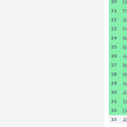
20
Г
21
Р
22
Д
23
Р
24
В
25
В
26
А
27
В
28
М
29
А
30
Д
31
Т
32
Г
33
Д