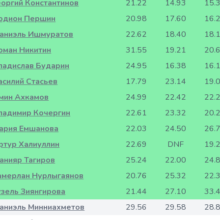
еоргий Константинов
21.22
14.93
15.
одион Першин
20.98
17.60
16.
аниэль Ишмуратов
22.62
18.40
18.
оман Никитин
31.55
19.21
20.
ладислав Бударин
24.95
16.38
16.
асилий Стасьев
17.79
23.14
19.
мин Ахкамов
24.99
22.42
22.
ладимир Кочергин
22.61
23.32
20.
ария Емшанова
22.03
24.50
26.
ртур Халиуллин
22.69
DNF
19.
анияр Тагиров
25.24
22.00
24.
амерлан Нурлыгаянов
20.76
25.32
22.
узель Зиянгирова
21.44
27.10
33.
аниэль Минниахметов
29.56
29.58
28.