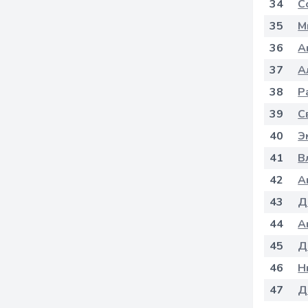
34
С
35
М
36
А
37
А
38
Р
39
С
40
Э
41
В
42
А
43
Д
44
А
45
Д
46
Н
47
Д