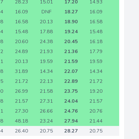
37
28.23
15.01
17.20
14.93
24
16.09
DNF
18.27
16.09
18
16.58
20.13
18.90
16.58
64
15.48
17.88
19.24
15.48
18
20.60
24.38
20.45
16.18
02
24.89
21.93
21.36
17.79
21
20.13
19.59
21.59
19.59
28
31.89
14.34
22.07
14.34
75
21.72
22.13
22.89
21.72
20
26.99
21.58
23.75
19.20
88
21.57
27.31
24.04
21.57
31
27.30
26.66
24.76
20.76
48
48.18
23.24
27.94
21.44
84
26.40
20.75
28.27
20.75