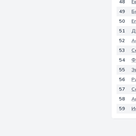
48
Е
49
Б
50
Е
51
Д
52
А
53
С
54
Ф
55
Э
56
Р
57
С
58
А
59
И