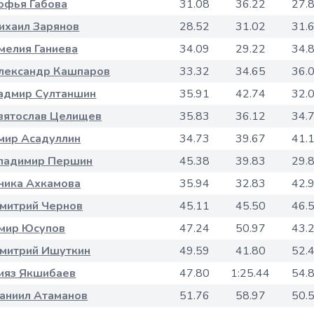
офья Габова
31.08
36.22
27.
ихаил Зарянов
28.52
31.02
31.
мелия Ганиева
34.09
29.22
34.
лександр Кашпаров
33.32
34.65
36.
адмир Султаншин
35.91
42.74
32.
вятослав Целищев
35.83
36.12
34.
мир Асадуллин
34.73
39.67
41.
ладимир Першин
45.38
39.83
29.
ника Ахкамова
35.94
32.83
42.
митрий Чернов
45.11
45.50
46.
мир Юсупов
47.24
50.97
43.
митрий Ишуткин
49.59
41.80
52.
ияз Якшибаев
47.80
1:25.44
54.
аниил Атаманов
51.76
58.97
50.