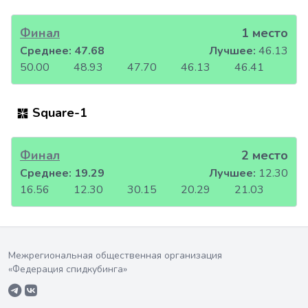
Финал
1 место
Среднее:
47.68
Лучшее:
46.13
50.00
48.93
47.70
46.13
46.41
Square-1
Финал
2 место
Среднее:
19.29
Лучшее:
12.30
16.56
12.30
30.15
20.29
21.03
Межрегиональная общественная организация
«Федерация спидкубинга»