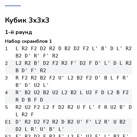
Кубик 3x3x3
1-й раунд
Набор скрамблов 1
1
L R2 F2 D2 R2 D B2 D2 F2 L' B' D L' R2
B2 D' R' F' R2
2
L2 R2 B' D2 F2 R2 F' D2 F D' L' D L R2
B D' F' R2
3
R F2 R2 B2 F2 U' L2 B2 F2 D' B L F R'
B' D' U2 L'
4
R' B2 U2 B2 U2 L2 B2 L U2 F D L2 B F2
R D B F D
5
R2 U2 F2 L2 F D2 R2 U F L' F R U2 B' D
L R2 F
E1
D' R2 D2 F2 R2 D B2 U' F' L2 R' U B2
D2 L R' U' B' L'
E2
F' R2 D2 F R2 F' L2 F' U2 F' L' B2 F'