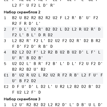
L2 F' U F2 L D' R'
Набор скрамблов 2
1
B2 U B2 R2 B2 R2 U2 F L2 R' B' U' F2
R2 F R D' L'
2
F' D L' D2 R' B2 D2 L D2 L2 R U2 R' D
F2 L' B L' D R D2
3
L2 B2 R' F2 L' D2 U2 F2 D2 R' D2 B R2
F D' F2 D' R B' D
4
B2 L2 D2 F' L2 R2 B U2 B U2 D' L F' L
U' R' B D2 B'
5
U2 D2 L' B R' F2 B' L' D L' F2 U F2 D'
B2 R2 B2 U' B2
E1
B' U2 R U2 L R2 U2 R F2 R B' L2 F U' F
U' B F2 D2
E2
D F U' D' L D2 L' U R2 L2 B2 D2 B' D2
F U2 L2 F' D
Набор скрамблов 3
1
L2 U' R2 B2 D2 L2 R2 D' L' D B' U L D'