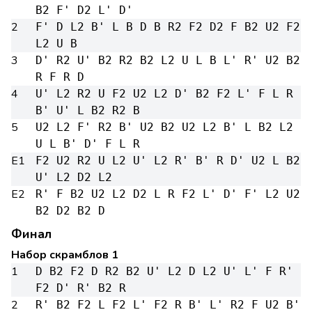
B2 F' D2 L' D'
2
F' D L2 B' L B D B R2 F2 D2 F B2 U2 F2
L2 U B
3
D' R2 U' B2 R2 B2 L2 U L B L' R' U2 B2
R F R D
4
U' L2 R2 U F2 U2 L2 D' B2 F2 L' F L R
B' U' L B2 R2 B
5
U2 L2 F' R2 B' U2 B2 U2 L2 B' L B2 L2
U L B' D' F L R
E1
F2 U2 R2 U L2 U' L2 R' B' R D' U2 L B2
U' L2 D2 L2
E2
R' F B2 U2 L2 D2 L R F2 L' D' F' L2 U2
B2 D2 B2 D
Финал
Набор скрамблов 1
1
D B2 F2 D R2 B2 U' L2 D L2 U' L' F R'
F2 D' R' B2 R
2
R' B2 F2 L F2 L' F2 R B' L' R2 F U2 B'