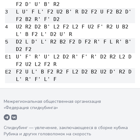
F2 D' U' B' R2
3
L U' F L' F2 U2 B' R D2 F2 U F2 B2 D'
F2 B2 R' F' D2
4
U2 R2 D2 B' L2 F2 L2 F U2 F' R2 U B2
L' B F2 L' D2 U' R
5
D2 L D' L' R2 B2 F2 D F2 R' F L R' B'
D2 F2
E1
U' F' R' U' L2 D2 R' F' R' D2 R2 L2 D
F2 U2 L2 F2 R
E2
F2 U L' B F2 R2 F L2 D2 B2 U2 D' R2 D
L' R' F' L' F
Межрегиональная общественная организация
«Федерация спидкубинга»
Спидкубинг — увлечение, заключающееся в сборке кубика
Рубика и других головоломок на скорость