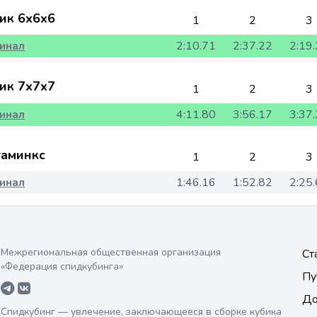
ик 6x6x6
1
2
3
инал
2:10.71
2:37.22
2:19
ик 7x7x7
1
2
3
инал
4:11.80
3:56.17
3:37
аминкс
1
2
3
инал
1:46.16
1:52.82
2:25
Межрегиональная общественная организация
Ст
«Федерация спидкубинга»
Пу
До
Спидкубинг — увлечение, заключающееся в сборке кубика