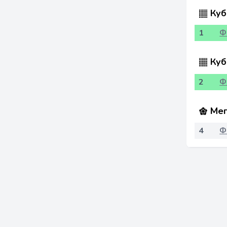
Куб
1
Ф
Куб
2
Ф
Мег
4
Ф