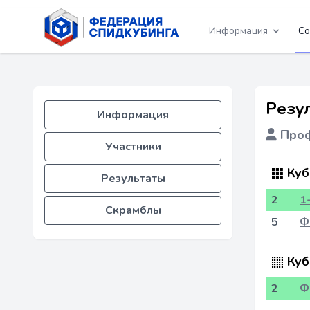
Информация
Со
Резу
Информация
Проф
Участники
Куб
Результаты
2
1
Скрамблы
5
Ф
Куб
2
Ф