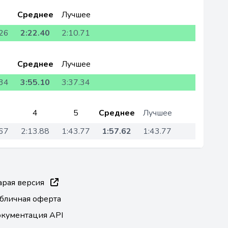
Среднее
Лучшее
.26
2:22.40
2:10.71
Среднее
Лучшее
.34
3:55.10
3:37.34
4
5
Среднее
Лучшее
.67
2:13.88
1:43.77
1:57.62
1:43.77
арая версия
бличная оферта
кументация API