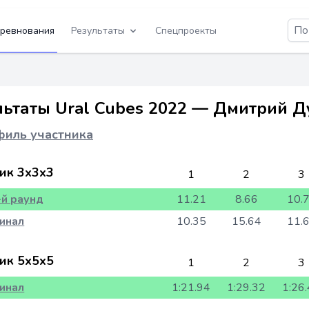
ревнования
Результаты
Спецпроекты
льтаты Ural Cubes 2022 — Дмитрий 
иль участника
ик 3x3x3
1
2
3
-й раунд
11.21
8.66
10.
инал
10.35
15.64
11.
ик 5x5x5
1
2
3
инал
1:21.94
1:29.32
1:26