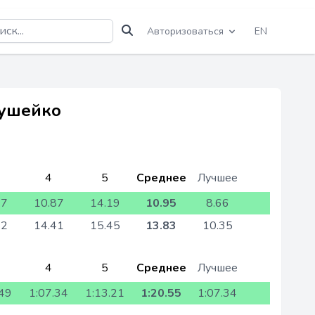
Авторизоваться
EN
Душейко
4
5
Среднее
Лучшее
77
10.87
14.19
10.95
8.66
62
14.41
15.45
13.83
10.35
4
5
Среднее
Лучшее
.49
1:07.34
1:13.21
1:20.55
1:07.34