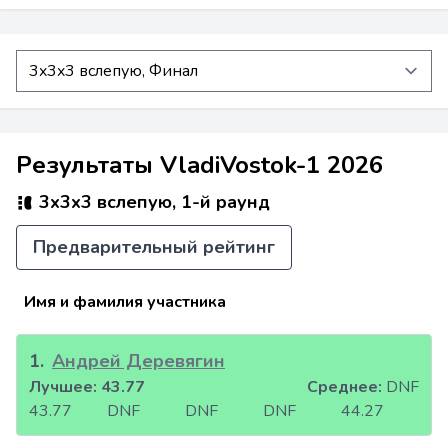
Результаты VladiVostok-1 2026
3x3x3 вслепую, 1-й раунд
Предварительный рейтинг
Имя и фамилия участника
1
.
Андрей Деревягин
Лучшее:
43.77
Среднее:
DNF
43.77
DNF
DNF
DNF
44.27