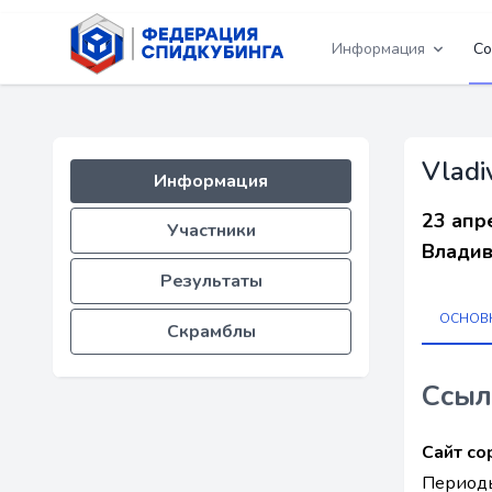
Информация
Со
Vladi
Информация
23 апр
Участники
Владив
Результаты
ОСНОВ
Скрамблы
Ссыл
Сайт со
Периоды