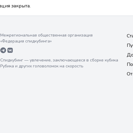
ация закрыта.
Межрегиональная общественная организация
Ст
«Федерация спидкубинга»
Пу
До
Спидкубинг — увлечение, заключающееся в сборке кубика
По
Рубика и других головоломок на скорость
От