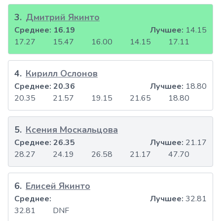
3
.
Дмитрий Якинто
Среднее:
16.19
Лучшее:
14.15
17.27
15.47
16.00
14.15
17.11
4
.
Кирилл Ослонов
Среднее:
20.36
Лучшее:
18.80
20.35
21.57
19.15
21.65
18.80
5
.
Ксения Москальцова
Среднее:
26.35
Лучшее:
21.17
28.27
24.19
26.58
21.17
47.70
6
.
Елисей Якинто
Среднее:
Лучшее:
32.81
32.81
DNF