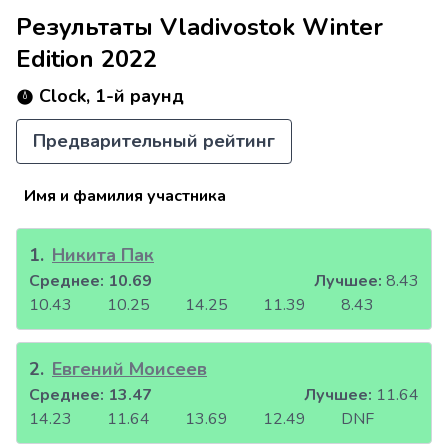
Результаты Vladivostok Winter
Edition 2022
Clock, 1-й раунд
Предварительный рейтинг
Имя и фамилия участника
1
.
Никита Пак
Среднее:
10.69
Лучшее:
8.43
10.43
10.25
14.25
11.39
8.43
2
.
Евгений Моисеев
Среднее:
13.47
Лучшее:
11.64
14.23
11.64
13.69
12.49
DNF