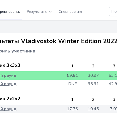
ревнования
Результаты
Спецпроекты
ьтаты Vladivostok Winter Edition 20
иль участника
ик 3x3x3
1
2
3
-й раунд
59.61
30.87
53.
-й раунд
DNF
35.31
42.
ик 2x2x2
1
2
3
-й раунд
17.76
10.45
7.0