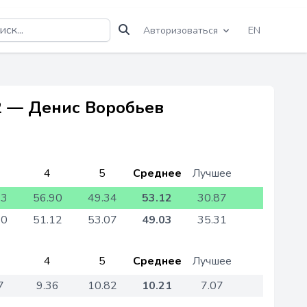
Авторизоваться
EN
22 — Денис Воробьев
4
5
Среднее
Лучшее
13
56.90
49.34
53.12
30.87
90
51.12
53.07
49.03
35.31
4
5
Среднее
Лучшее
7
9.36
10.82
10.21
7.07