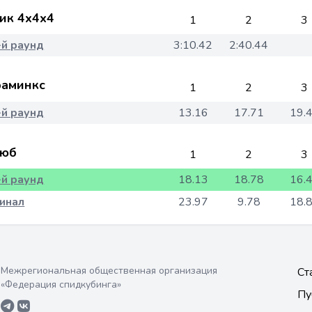
ик 4x4x4
1
2
3
-й раунд
3:10.42
2:40.44
аминкс
1
2
3
-й раунд
13.16
17.71
19.
юб
1
2
3
-й раунд
18.13
18.78
16.
инал
23.97
9.78
18.
Межрегиональная общественная организация
Ст
«Федерация спидкубинга»
Пу