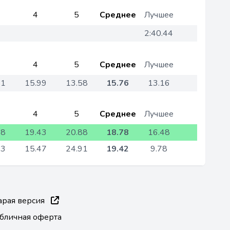
4
5
Среднее
Лучшее
2:40.44
4
5
Среднее
Лучшее
41
15.99
13.58
15.76
13.16
4
5
Среднее
Лучшее
48
19.43
20.88
18.78
16.48
83
15.47
24.91
19.42
9.78
арая версия
бличная оферта