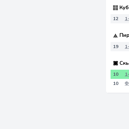
Куб
12
1
Пир
19
1
Скь
10
1
10
Ф