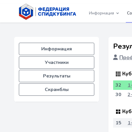
Информация
Со
Резул
Информация
Проф
Участники
Куб
Результаты
32
1
Скрамблы
30
2
Куб
15
1