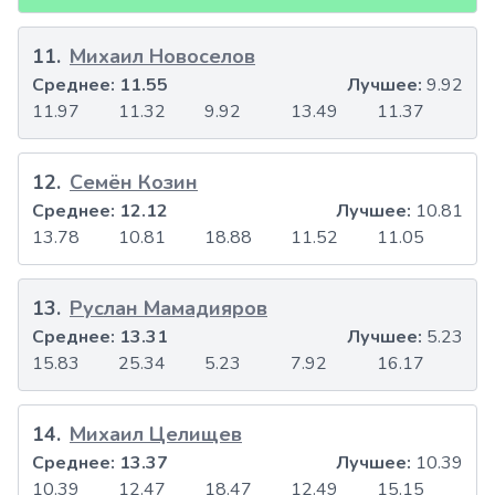
11
.
Михаил Новоселов
Среднее:
11.55
Лучшее:
9.92
11.97
11.32
9.92
13.49
11.37
12
.
Семён Козин
Среднее:
12.12
Лучшее:
10.81
13.78
10.81
18.88
11.52
11.05
13
.
Руслан Мамадияров
Среднее:
13.31
Лучшее:
5.23
15.83
25.34
5.23
7.92
16.17
14
.
Михаил Целищев
Среднее:
13.37
Лучшее:
10.39
10.39
12.47
18.47
12.49
15.15