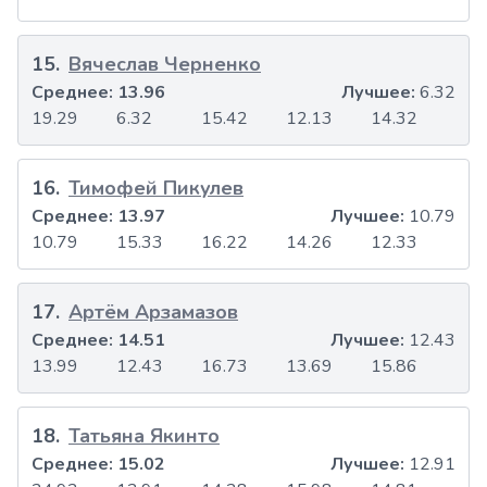
15
.
Вячеслав Черненко
Среднее:
13.96
Лучшее:
6.32
19.29
6.32
15.42
12.13
14.32
16
.
Тимофей Пикулев
Среднее:
13.97
Лучшее:
10.79
10.79
15.33
16.22
14.26
12.33
17
.
Артём Арзамазов
Среднее:
14.51
Лучшее:
12.43
13.99
12.43
16.73
13.69
15.86
18
.
Татьяна Якинто
Среднее:
15.02
Лучшее:
12.91