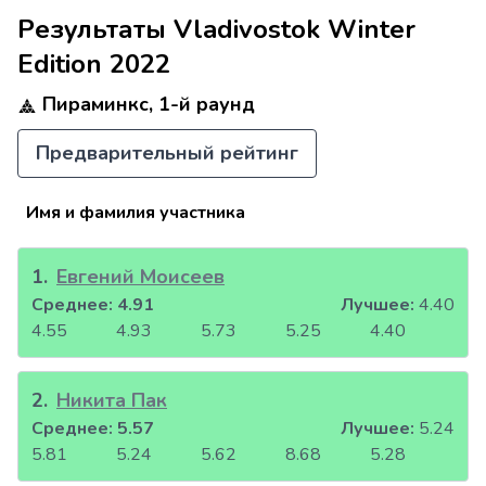
Результаты Vladivostok Winter
Edition 2022
Пираминкс, 1-й раунд
Предварительный рейтинг
Имя и фамилия участника
1
.
Евгений Моисеев
Среднее:
4.91
Лучшее:
4.40
4.55
4.93
5.73
5.25
4.40
2
.
Никита Пак
Среднее:
5.57
Лучшее:
5.24
5.81
5.24
5.62
8.68
5.28