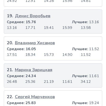
24.92
12.91
14.28
15.98
14.81
19
.
Денис Воробьев
Среднее:
15.76
Лучшее:
13.16
13.16
17.71
19.41
15.99
13.58
20
.
Владимир Хисамов
Среднее:
16.05
Лучшее:
11.52
17.51
18.34
15.73
14.90
11.52
21
.
Марина Зарицкая
Среднее:
24.34
Лучшее:
11.61
26.48
25.36
21.19
11.61
34.12
22
.
Сергей Марченков
Среднее:
25.83
Лучшее:
19.24