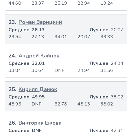
44.60
23.37
25.19
28.94
19.24
23
.
Роман Зарицкий
Среднее:
28.13
Лучшее:
20.07
23.94
27.13
34.01
20.07
33.33
24
.
Андрей Кайнов
Среднее:
32.01
Лучшее:
24.94
33.84
30.64
DNF
24.94
31.56
25
.
Кирилл Данюк
Среднее:
49.95
Лучшее:
38.02
48.95
DNF
52.78
48.13
38.02
26
.
Виктория Ежова
Среднее:
DNF
Лучшее:
42.31