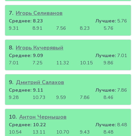
7
.
Игорь Селиванов
Среднее:
8.23
Лучшее:
5.76
9.31
8.91
7.56
8.23
5.76
8
.
Игорь Кучерявый
Среднее:
9.09
Лучшее:
7.01
7.01
7.25
11.32
10.15
9.86
9
.
Дмитрий Салахов
Среднее:
9.11
Лучшее:
7.86
9.28
10.73
9.59
7.86
8.46
10
.
Антон Чернышов
Среднее:
10.22
Лучшее:
8.48
10.54
13.11
10.70
9.43
8.48