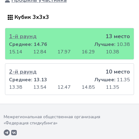
Профиль участника
Кубик 3x3x3
1-й раунд
13 место
Среднее:
14.76
Лучшее:
10.38
15.14
12.84
17.97
16.29
10.38
2-й раунд
10 место
Среднее:
13.13
Лучшее:
11.35
13.38
13.54
12.47
14.85
11.35
Межрегиональная общественная организация
«Федерация спидкубинга»