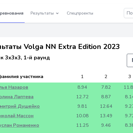
ревнования
Результаты
Спецпроекты
ьтаты Volga NN Extra Edition 2023
к 3x3x3, 1-й раунд
фамилия участника
1
2
3
лья Назаров
8.94
7.82
11.
олина Лаптева
12.72
8.87
8.1
митрий Душейко
9.81
12.64
9.2
иколай Массон
10.08
13.49
9.7
услан Романенко
11.25
9.46
8.3