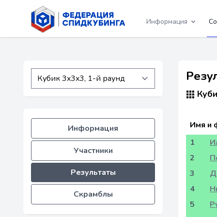
Информация
Со
Резул
Куби
Имя и 
Информация
1
И
Участники
2
П
Результаты
3
Д
4
Н
Скрамблы
5
Р