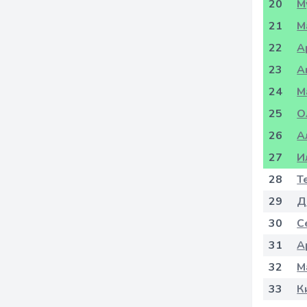
20
М
21
М
22
А
23
А
24
М
25
О
26
А
27
И
28
Т
29
Д
30
С
31
А
32
М
33
К