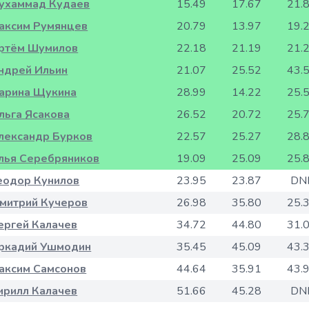
ухаммад Кудаев
15.49
17.67
21.
аксим Румянцев
20.79
13.97
19.
ртём Шумилов
22.18
21.19
21.
ндрей Ильин
21.07
25.52
43.
арина Щукина
28.99
14.22
25.
льга Ясакова
26.52
20.72
25.
лександр Бурков
22.57
25.27
28.
лья Серебряников
19.09
25.09
25.
еодор Кунилов
23.95
23.87
DN
митрий Кучеров
26.98
35.80
25.
ергей Калачев
34.72
44.80
31.
ркадий Ушмодин
35.45
45.09
43.
аксим Самсонов
44.64
35.91
43.
ирилл Калачев
51.66
45.28
DN