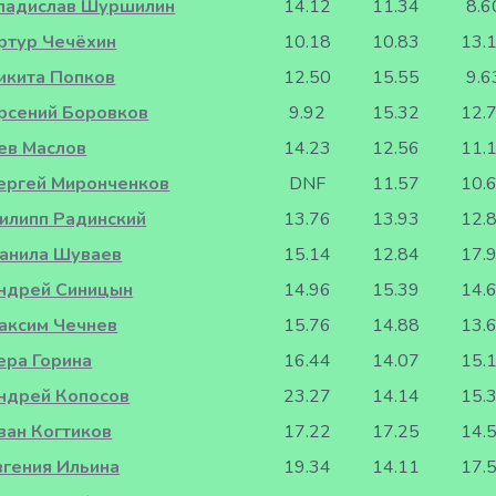
ладислав Шуршилин
14.12
11.34
8.6
ртур Чечёхин
10.18
10.83
13.
икита Попков
12.50
15.55
9.6
рсений Боровков
9.92
15.32
12.
ев Маслов
14.23
12.56
11.
ергей Миронченков
DNF
11.57
10.
илипп Радинский
13.76
13.93
12.
анила Шуваев
15.14
12.84
17.
ндрей Синицын
14.96
15.39
14.
аксим Чечнев
15.76
14.88
13.
ера Горина
16.44
14.07
15.
ндрей Копосов
23.27
14.14
15.
ван Когтиков
17.22
17.25
14.
вгения Ильина
19.34
14.11
17.