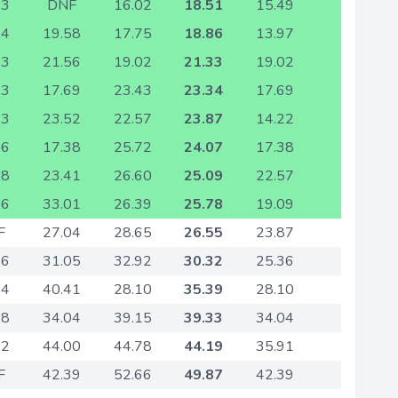
83
DNF
16.02
18.51
15.49
24
19.58
17.75
18.86
13.97
23
21.56
19.02
21.33
19.02
53
17.69
23.43
23.34
17.69
53
23.52
22.57
23.87
14.22
76
17.38
25.72
24.07
17.38
88
23.41
26.60
25.09
22.57
86
33.01
26.39
25.78
19.09
F
27.04
28.65
26.55
23.87
36
31.05
32.92
30.32
25.36
04
40.41
28.10
35.39
28.10
38
34.04
39.15
39.33
34.04
92
44.00
44.78
44.19
35.91
F
42.39
52.66
49.87
42.39