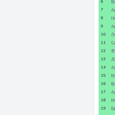
6
В
7
А
8
Н
9
А
10
Л
11
С
12
Ф
13
Д
14
А
15
М
16
В
17
А
18
И
19
Е