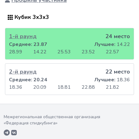
Профиль участника
Кубик 3x3x3
1-й раунд
24 место
Среднее:
23.87
Лучшее:
14.22
28.99
14.22
25.53
23.52
22.57
2-й раунд
22 место
Среднее:
20.24
Лучшее:
18.36
18.36
20.09
18.81
22.88
21.82
Межрегиональная общественная организация
«Федерация спидкубинга»