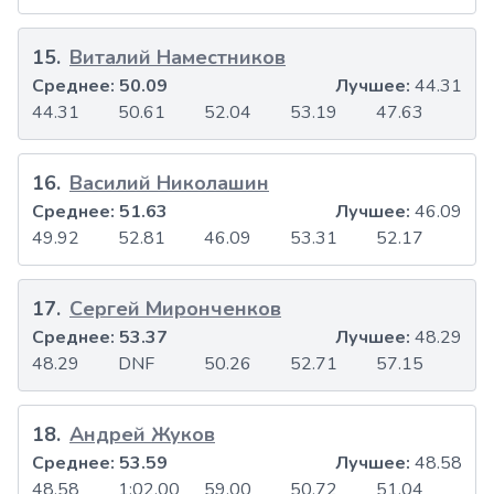
15
.
Виталий Наместников
Среднее:
50.09
Лучшее:
44.31
44.31
50.61
52.04
53.19
47.63
16
.
Василий Николашин
Среднее:
51.63
Лучшее:
46.09
49.92
52.81
46.09
53.31
52.17
17
.
Сергей Миронченков
Среднее:
53.37
Лучшее:
48.29
48.29
DNF
50.26
52.71
57.15
18
.
Андрей Жуков
Среднее:
53.59
Лучшее:
48.58
48.58
1:02.00
59.00
50.72
51.04