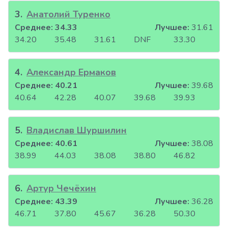
3
.
Анатолий Туренко
Среднее:
34.33
Лучшее:
31.61
34.20
35.48
31.61
DNF
33.30
4
.
Александр Ермаков
Среднее:
40.21
Лучшее:
39.68
40.64
42.28
40.07
39.68
39.93
5
.
Владислав Шуршилин
Среднее:
40.61
Лучшее:
38.08
38.99
44.03
38.08
38.80
46.82
6
.
Артур Чечёхин
Среднее:
43.39
Лучшее:
36.28
46.71
37.80
45.67
36.28
50.30