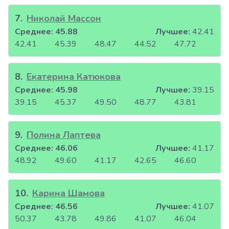
7
.
Николай Массон
Среднее:
45.88
Лучшее:
42.41
42.41
45.39
48.47
44.52
47.72
8
.
Екатерина Катюкова
Среднее:
45.98
Лучшее:
39.15
39.15
45.37
49.50
48.77
43.81
9
.
Полина Лаптева
Среднее:
46.06
Лучшее:
41.17
48.92
49.60
41.17
42.65
46.60
10
.
Карина Шамова
Среднее:
46.56
Лучшее:
41.07
50.37
43.78
49.86
41.07
46.04