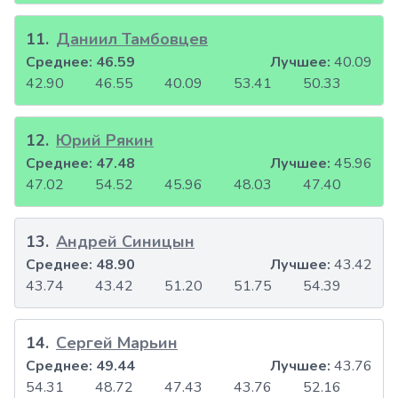
11
.
Даниил Тамбовцев
Среднее:
46.59
Лучшее:
40.09
42.90
46.55
40.09
53.41
50.33
12
.
Юрий Рякин
Среднее:
47.48
Лучшее:
45.96
47.02
54.52
45.96
48.03
47.40
13
.
Андрей Синицын
Среднее:
48.90
Лучшее:
43.42
43.74
43.42
51.20
51.75
54.39
14
.
Сергей Марьин
Среднее:
49.44
Лучшее:
43.76
54.31
48.72
47.43
43.76
52.16