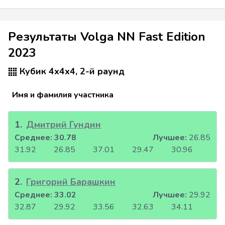
Результаты Volga NN Fast Edition
2023
Кубик 4x4x4, 2-й раунд
Имя и фамилия участника
1
.
Дмитрий Гундин
Среднее:
30.78
Лучшее:
26.85
31.92
26.85
37.01
29.47
30.96
2
.
Григорий Барашкин
Среднее:
33.02
Лучшее:
29.92
32.87
29.92
33.56
32.63
34.11