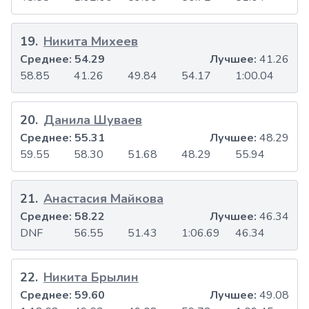
19
.
Никита Михеев
Среднее:
54.29
Лучшее:
41.26
58.85
41.26
49.84
54.17
1:00.04
20
.
Данила Шуваев
Среднее:
55.31
Лучшее:
48.29
59.55
58.30
51.68
48.29
55.94
21
.
Анастасия Майкова
Среднее:
58.22
Лучшее:
46.34
DNF
56.55
51.43
1:06.69
46.34
22
.
Никита Брылин
Среднее:
59.60
Лучшее:
49.08