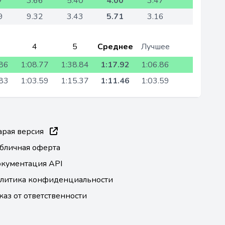
7
3.66
5.40
4.00
3.47
9
9.32
3.43
5.71
3.16
4
5
Среднее
Лучшее
.86
1:08.77
1:38.84
1:17.92
1:06.86
.83
1:03.59
1:15.37
1:11.46
1:03.59
арая версия
бличная оферта
кументация API
литика конфиденциальности
каз от ответственности