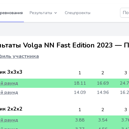
ревнования
Результаты
Спецпроекты
ьтаты Volga NN Fast Edition 2023 — 
иль участника
ик 3x3x3
1
2
3
-й раунд
18.11
16.69
24.
-й раунд
14.09
14.96
16.
ик 2x2x2
1
2
3
-й раунд
3.88
3.54
3.7