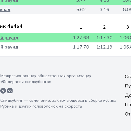
-й раунд
3.77
4.56
3.4
инал
5.62
3.16
8.0
ик 4x4x4
1
2
3
-й раунд
1:27.68
1:17.30
1:06
-й раунд
1:17.70
1:12.19
1:06
Межрегиональная общественная организация
Ст
«Федерация спидкубинга»
Пу
До
Спидкубинг — увлечение, заключающееся в сборке кубика
По
Рубика и других головоломок на скорость
От