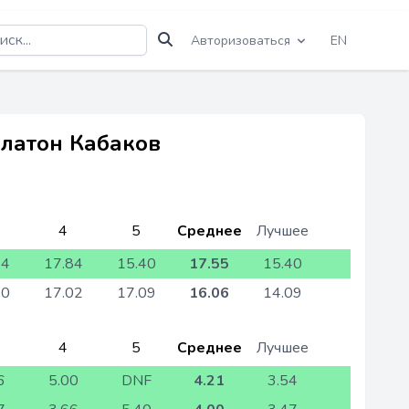
Авторизоваться
EN
Платон Кабаков
4
5
Среднее
Лучшее
74
17.84
15.40
17.55
15.40
20
17.02
17.09
16.06
14.09
4
5
Среднее
Лучшее
6
5.00
DNF
4.21
3.54