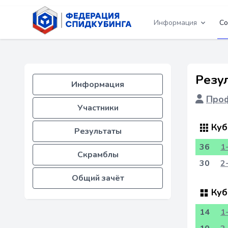
Информация
Со
Резул
Информация
Проф
Участники
Куб
Результаты
36
1
Скрамблы
30
2
Общий зачёт
Куб
14
1