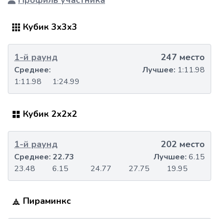
Профиль участника
Кубик 3x3x3
1-й раунд
247 место
Среднее:
Лучшее:
1:11.98
1:11.98
1:24.99
Кубик 2x2x2
1-й раунд
202 место
Среднее:
22.73
Лучшее:
6.15
23.48
6.15
24.77
27.75
19.95
Пираминкс