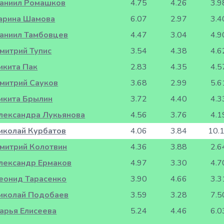
аниил Ромашков
4.75
4.26
3.9
арина Шамова
6.07
2.97
3.4
аниил Тамбовцев
4.47
3.04
4.9
митрий Тупис
3.54
4.38
4.6
икита Пак
2.83
4.35
4.5
митрий Сауков
3.68
2.99
5.6
икита Брылин
3.72
4.40
4.3
лександра Лукьянова
4.56
3.76
4.1
иколай Курбатов
4.06
3.84
10.
митрий Колотвин
4.36
3.88
2.6
лександр Ермаков
4.97
3.30
4.7
еонид Тарасенко
3.90
4.66
3.3
иколай Подобаев
3.59
3.28
7.5
арья Елисеева
5.24
4.46
6.0