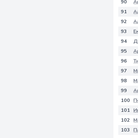
90
А
91
А
92
А
93
Е
94
Д
95
А
96
Т
97
М
98
М
99
А
100
П
101
И
102
М
103
П