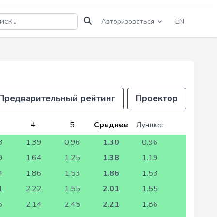
Авторизоваться
EN
Предварительный рейтинг
Проектор
4
5
Среднее
Лучшее
3
1.39
0.96
1.30
0.96
9
1.64
1.25
1.38
1.19
4
1.86
1.53
1.86
1.53
1
2.22
1.55
2.01
1.55
6
2.14
2.45
2.21
1.86