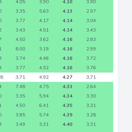
8
4.05
3.90
4.10
3.90
0
3.35
5.63
4.13
2.97
0
3.77
4.17
4.14
3.04
2
3.43
4.51
4.14
3.43
7
4.50
3.62
4.16
2.83
1
8.00
3.19
4.16
2.99
3
3.74
4.46
4.16
3.72
9
3.77
4.52
4.16
3.76
18
3.71
4.92
4.27
3.71
4
7.48
4.75
4.33
2.64
0
3.35
5.94
4.34
3.30
1
4.50
6.41
4.35
3.31
0
3.85
5.74
4.39
3.28
3
3.49
3.31
4.40
3.31