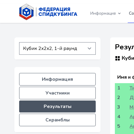
Информация
Со
Резул
Куби
Имя и 
Информация
1
Т
Участники
2
Д
Результаты
3
М
4
А
Скрамблы
5
А