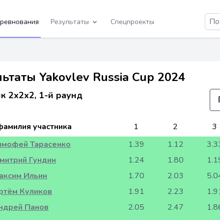
ревнования
Результаты
Спецпроекты
ьтаты Yakovlev Russia Cup 2024
к 2x2x2, 1-й раунд
фамилия участника
1
2
3
имофей Тарасенко
1.39
1.12
3.3
митрий Гундин
1.24
1.80
1.1
аксим Ильин
1.70
2.03
5.0
ртём Куликов
1.91
2.23
1.9
ндрей Панов
2.05
2.47
1.8