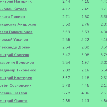
митрий Нагирняк
2.44
4.15
4.4
иколай Катаев
4.12
2.45
3.7
икита Попков
2.71
1.80
3.3
ладислав Андросов
3.58
2.76
2.8
авел Галактионов
3.63
3.53
4.0
лексей Ушачев
2.85
3.22
4.1
лександр Докин
2.54
2.88
3.6
митрий Саргсян
3.47
3.08
3.7
лавомил Волосков
2.84
1.97
3.0
ладимир Тихоненко
2.08
2.16
5.6
митрий Костерев
3.67
1.18
2.6
ртём Сосновских
3.78
4.45
2.1
рсений Павлов
5.28
4.06
2.5
митрий Якинто
2.88
1.13
4.8