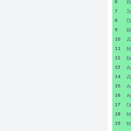
6
И
7
Т
8
П
9
В
10
Д
11
М
12
Е
13
А
14
Д
15
А
16
А
17
Г
18
М
19
М