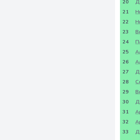
20
Д
21
Н
22
Н
23
В
24
П
25
А
26
А
27
Д
28
С
29
В
30
Д
31
А
32
А
33
Д