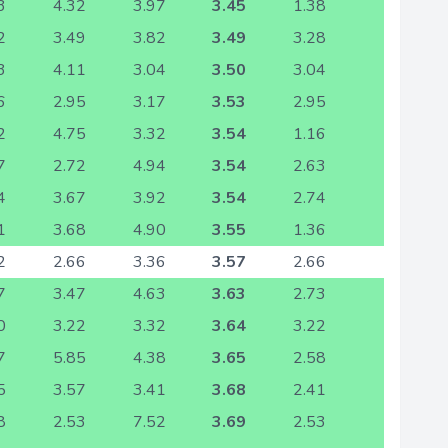
3
4.32
3.97
3.45
1.38
2
3.49
3.82
3.49
3.28
3
4.11
3.04
3.50
3.04
6
2.95
3.17
3.53
2.95
2
4.75
3.32
3.54
1.16
7
2.72
4.94
3.54
2.63
4
3.67
3.92
3.54
2.74
1
3.68
4.90
3.55
1.36
2
2.66
3.36
3.57
2.66
7
3.47
4.63
3.63
2.73
0
3.22
3.32
3.64
3.22
7
5.85
4.38
3.65
2.58
5
3.57
3.41
3.68
2.41
8
2.53
7.52
3.69
2.53