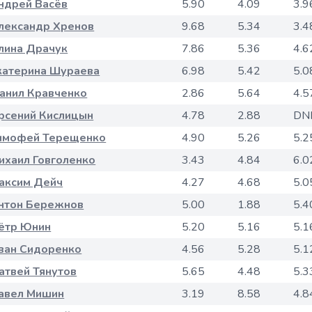
ндрей Васёв
5.90
4.09
3.9
лександр Хренов
9.68
5.34
3.4
лина Драчук
7.86
5.36
4.6
катерина Шураева
6.98
5.42
5.0
анил Кравченко
2.86
5.64
4.5
рсений Кислицын
4.78
2.88
DN
имофей Терещенко
4.90
5.26
5.2
ихаил Говголенко
3.43
4.84
6.0
аксим Дейч
4.27
4.68
5.0
нтон Бережнов
5.00
1.88
5.4
ётр Юнин
5.20
5.16
5.1
ван Сидоренко
4.56
5.28
5.1
атвей Тянутов
5.65
4.48
5.3
авел Мишин
3.19
8.58
4.8