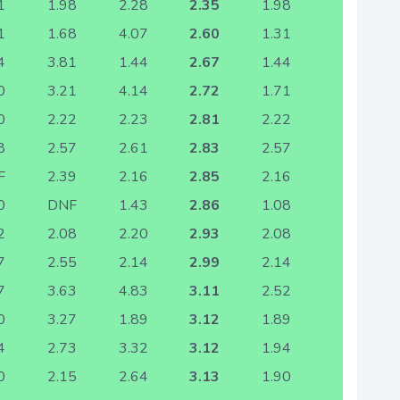
1
1.98
2.28
2.35
1.98
1
1.68
4.07
2.60
1.31
4
3.81
1.44
2.67
1.44
0
3.21
4.14
2.72
1.71
0
2.22
2.23
2.81
2.22
8
2.57
2.61
2.83
2.57
F
2.39
2.16
2.85
2.16
0
DNF
1.43
2.86
1.08
2
2.08
2.20
2.93
2.08
7
2.55
2.14
2.99
2.14
7
3.63
4.83
3.11
2.52
0
3.27
1.89
3.12
1.89
4
2.73
3.32
3.12
1.94
0
2.15
2.64
3.13
1.90