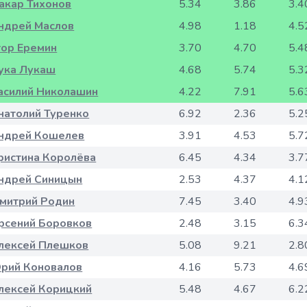
акар Тихонов
5.34
3.86
3.4
ндрей Маслов
4.98
1.18
4.5
гор Еремин
3.70
4.70
5.4
ука Лукаш
4.68
5.74
5.3
асилий Николашин
4.22
7.91
5.6
натолий Туренко
6.92
2.36
5.2
ндрей Кошелев
3.91
4.53
5.7
ристина Королёва
6.45
4.34
3.7
ндрей Синицын
2.53
4.37
4.1
митрий Родин
7.45
3.40
4.9
рсений Боровков
2.48
3.15
6.3
лексей Плешков
5.08
9.21
2.8
рий Коновалов
4.16
5.73
4.6
лексей Корицкий
5.48
4.67
6.2