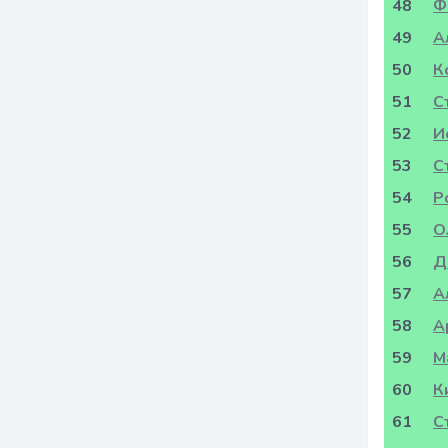
48
Ф
49
А
50
К
51
С
52
И
53
С
54
Р
55
О
56
Д
57
А
58
А
59
М
60
К
61
С