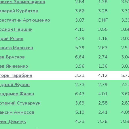
аксим Знаменщиков
2.84
1.38
3.5
алерий Курбатов
3.66
3.28
3.3
онстантин Артюшенко
3.07
DNF
3.3
одион Першин
4.10
3.55
3.8
рий Рякин
4.29
1.16
3.0
икита Малыхин
5.39
2.63
2.9
ев Брусков
6.64
2.74
3.0
ев Якименко
3.96
1.36
3.0
горь Тарабрин
3.23
4.12
5.7
ндрей Жуков
2.73
2.79
7.2
ладимир Филин
6.43
4.01
3.6
ртемий Стукарчук
3.69
2.58
2.8
аксим Аммосов
5.19
2.41
4.0
лег Демчук
4.23
3.26
3.5