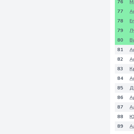
76
М
77
А
78
Е
79
Л
80
В
81
А
82
А
83
К
84
А
85
Д
86
А
87
А
88
Ю
89
А