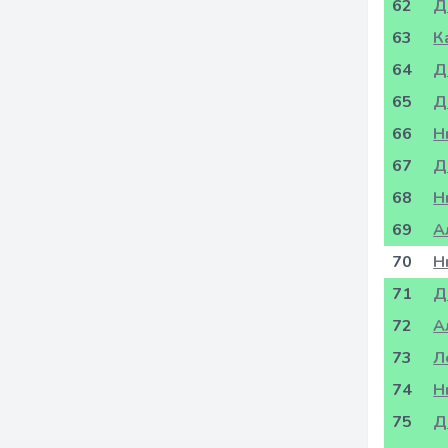
62
Д
63
К
64
Д
65
Д
66
Н
67
Д
68
Н
69
А
70
Н
71
Д
72
А
73
Л
74
Н
75
Д