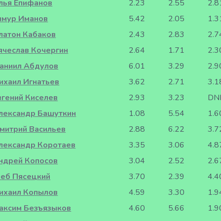
лья Епифанов
2.23
2.55
2.8
имур Иманов
5.42
2.05
1.3
латон Кабаков
2.43
2.83
2.7
ячеслав Кочергин
2.64
1.71
2.3
аниил Абдулов
6.01
3.29
2.9
ихаил Игнатьев
3.62
2.71
3.1
вгений Киселев
2.93
3.23
DN
лександр Башуткин
1.08
5.54
1.6
митрий Васильев
2.88
6.22
3.7
лександр Коротаев
3.35
3.06
4.8
ндрей Копосов
3.04
2.52
2.6
леб Пясецкий
3.70
2.39
4.4
ихаил Копылов
4.59
3.30
1.9
аксим Безъязыков
4.60
5.66
1.9