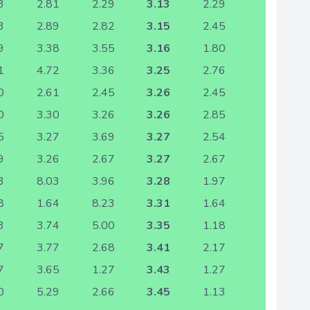
3
2.81
2.29
3.13
2.29
3
2.89
2.82
3.15
2.45
9
3.38
3.55
3.16
1.80
1
4.72
3.36
3.25
2.76
0
2.61
2.45
3.26
2.45
0
3.30
3.26
3.26
2.85
5
3.27
3.69
3.27
2.54
9
3.26
2.67
3.27
2.67
3
8.03
3.96
3.28
1.97
8
1.64
8.23
3.31
1.64
3
3.74
5.00
3.35
1.18
7
3.77
2.68
3.41
2.17
7
3.65
1.27
3.43
1.27
0
5.29
2.66
3.45
1.13