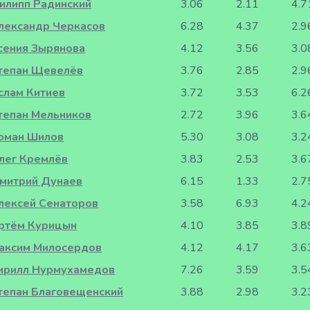
илипп Радинский
3.06
2.11
4.7
лександр Черкасов
6.28
4.37
2.9
сения Зырянова
4.12
3.56
3.0
тепан Щевелёв
3.76
2.85
2.9
слам Китиев
3.72
3.53
6.2
тепан Мельников
2.72
3.96
3.6
оман Шилов
5.30
3.08
3.2
лег Кремлёв
3.83
2.53
3.6
митрий Дунаев
6.15
1.33
2.7
лексей Сенаторов
3.58
6.93
4.2
ртём Курицын
4.10
3.85
3.8
аксим Милосердов
4.12
4.17
3.6
ирилл Нурмухамедов
7.26
3.59
3.5
тепан Благовещенский
3.88
2.98
3.2