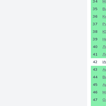
34
М
35
В
36
К
37
Р
38
Ю
39
Н
40
Л
41
Л
42
И
43
А
44
В
45
А
46
М
47
О