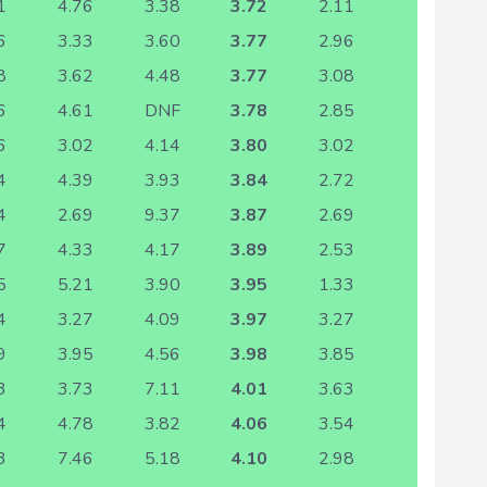
1
4.76
3.38
3.72
2.11
6
3.33
3.60
3.77
2.96
8
3.62
4.48
3.77
3.08
6
4.61
DNF
3.78
2.85
6
3.02
4.14
3.80
3.02
4
4.39
3.93
3.84
2.72
4
2.69
9.37
3.87
2.69
7
4.33
4.17
3.89
2.53
5
5.21
3.90
3.95
1.33
4
3.27
4.09
3.97
3.27
9
3.95
4.56
3.98
3.85
3
3.73
7.11
4.01
3.63
4
4.78
3.82
4.06
3.54
3
7.46
5.18
4.10
2.98