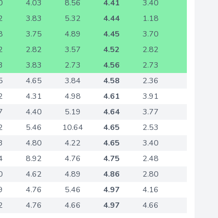
0
4.03
8.56
4.41
3.40
2
3.83
5.32
4.44
1.18
8
3.75
4.89
4.45
3.70
2
2.82
3.57
4.52
2.82
3
3.83
2.73
4.56
2.73
5
4.65
3.84
4.58
2.36
2
4.31
4.98
4.61
3.91
7
4.40
5.19
4.64
3.77
2
5.46
10.64
4.65
2.53
3
4.80
4.22
4.65
3.40
4
8.92
4.76
4.75
2.48
0
4.62
4.89
4.86
2.80
9
4.76
5.46
4.97
4.16
2
4.76
4.66
4.97
4.66