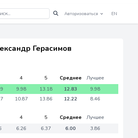
Авторизоваться
EN
лександр Герасимов
4
5
Среднее
Лучшее
69
9.98
13.18
12.83
9.98
47
10.87
13.86
12.22
8.46
4
5
Среднее
Лучшее
6
6.26
6.37
6.00
3.86