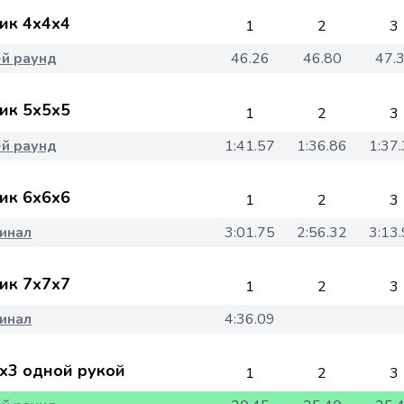
ик 4x4x4
1
2
3
-й раунд
46.26
46.80
47.
ик 5x5x5
1
2
3
-й раунд
1:41.57
1:36.86
1:37
ик 6x6x6
1
2
3
инал
3:01.75
2:56.32
3:13
ик 7x7x7
1
2
3
инал
4:36.09
x3 одной рукой
1
2
3