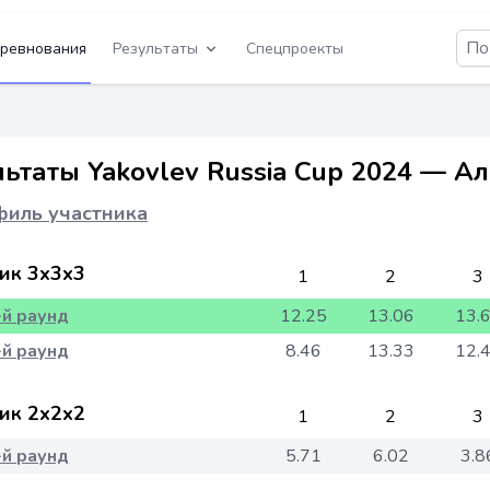
ревнования
Результаты
Спецпроекты
льтаты Yakovlev Russia Cup 2024 — А
иль участника
ик 3x3x3
1
2
3
-й раунд
12.25
13.06
13.
-й раунд
8.46
13.33
12.
ик 2x2x2
1
2
3
-й раунд
5.71
6.02
3.8