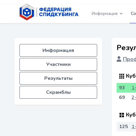
Информация
Со
Резу
Информация
Проф
Участники
Куб
Результаты
93
1
Скрамблы
69
2
Куб
125
1