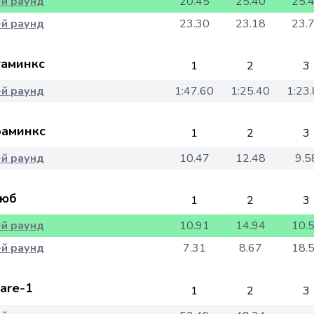
-й раунд
20.45
25.40
25.
-й раунд
23.30
23.18
23.
аминкс
1
2
3
-й раунд
1:47.60
1:25.40
1:23
аминкс
1
2
3
-й раунд
10.47
12.48
9.5
юб
1
2
3
-й раунд
10.91
14.94
10.
-й раунд
7.31
8.67
18.
are-1
1
2
3