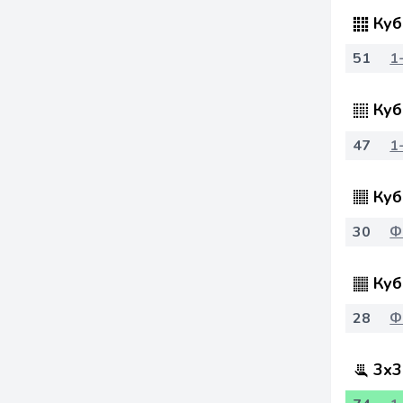
Куб
51
1
Куб
47
1
Куб
30
Ф
Куб
28
Ф
3x3