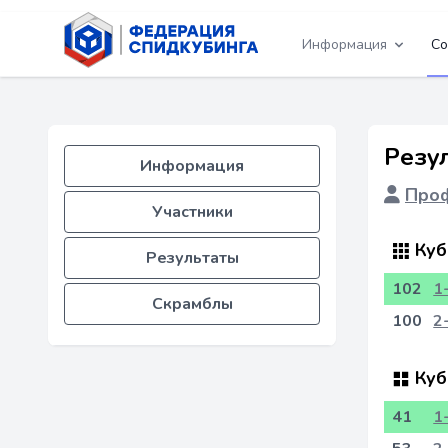
Информация
Со
Резу
Информация
Проф
Участники
Куб
Результаты
102
1
Скрамблы
100
2
Куб
41
1