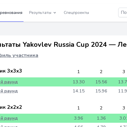
ревнования
Результаты
Спецпроекты
льтаты Yakovlev Russia Cup 2024 — Л
иль участника
ик 3x3x3
1
2
3
-й раунд
13.30
15.56
13.
-й раунд
14.15
15.96
11.
ик 2x2x2
1
2
3
-й раунд
3.96
1.36
3.0