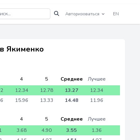
Авторизоваться
EN
ев Якименко
4
5
Среднее
Лучшее
72
12.34
12.78
13.27
12.34
96
15.96
13.33
14.48
11.96
4
5
Среднее
Лучшее
1
3.68
4.90
3.55
1.36