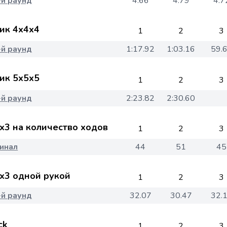
-й раунд
4.66
4.79
4.7
ик 4x4x4
1
2
3
-й раунд
1:17.92
1:03.16
59.
ик 5x5x5
1
2
3
-й раунд
2:23.82
2:30.60
x3 на количество ходов
1
2
3
инал
44
51
45
x3 одной рукой
1
2
3
-й раунд
32.07
30.47
32.
ck
1
2
3