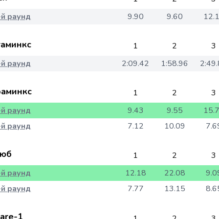
-й раунд
9.90
9.60
12.
аминкс
1
2
3
-й раунд
2:09.42
1:58.96
2:49
аминкс
1
2
3
-й раунд
9.43
9.55
15.
-й раунд
7.12
10.09
7.6
юб
1
2
3
-й раунд
12.18
22.08
9.0
-й раунд
7.77
13.15
8.6
are-1
1
2
3