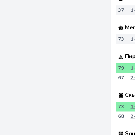
37
1
Мег
73
1
Пир
79
1
67
2
Скь
73
1
68
2
Squ