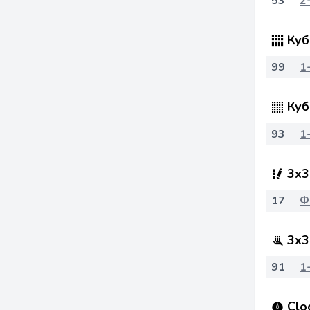
53
2
Куб
99
1
Куб
93
1
3x3
17
Ф
3x3
91
1
Clo