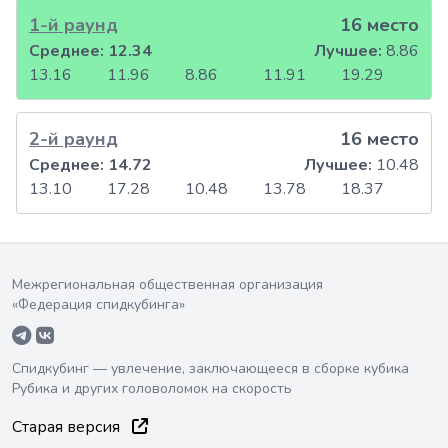
1-й раунд
16 место
Среднее:
12.34
Лучшее:
8.86
13.16
11.96
8.86
11.91
19.29
2-й раунд
16 место
Среднее:
14.72
Лучшее:
10.48
13.10
17.28
10.48
13.78
18.37
Межрегиональная общественная организация
«Федерация спидкубинга»
Спидкубинг — увлечение, заключающееся в сборке кубика
Рубика и других головоломок на скорость
Старая версия