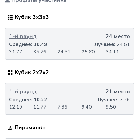
Профиль участника
Кубик 3x3x3
1-й раунд
24 место
Среднее:
30.49
Лучшее:
24.51
31.77
35.76
24.51
25.60
34.11
Кубик 2x2x2
1-й раунд
21 место
Среднее:
10.22
Лучшее:
7.36
12.19
11.77
7.36
9.40
9.50
Пираминкс